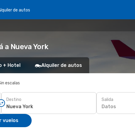
lquiler de autos
á a Nueva York
o + Hotel
Alquiler de autos
Sin escalas
Destino
Salida
Datos
r vuelos