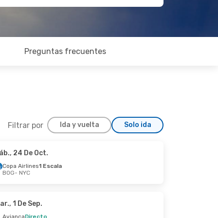
Preguntas frecuentes
Filtrar por
Ida y vuelta
Solo ida
áb., 24 De Oct.
Jue., 24 De Sep.
Copa Airlines
1 Escala
BOG
- NYC
ala
ala
ar., 1 De Sep.
Avianca
Directo