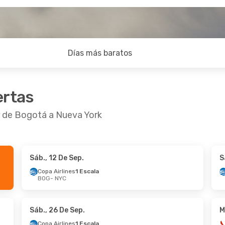
Días más baratos
ertas
r de Bogotá a Nueva York
Sáb., 12 De Sep.
S
0 De Oct.
- Mar., 20 De Oct.
Jue., 17 De Sep.
- 
Copa Airlines
1 Escala
BOG
- NYC
irlines
1 Escala
Copa Airlines
1 Esc
 NYC
BOG
- NYC
1 Escala
Copa Airlines
1 Esc
BOG
NYC
- BOG
Sáb., 26 De Sep.
M
Copa Airlines
1 Escala