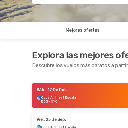
Mejores ofertas
Explora las mejores of
Descubre los vuelos más baratos a parti
Sáb., 17 De Oct.
Dom., 13 De Sep.
- Lun., 14 De Sep.
Sáb., 1
Copa Airlines
1 Escala
BOG
- NYC
Copa Airlines
1 Escala
Copa A
BOG
- NYC
BOG
-
Arajet
1 Escala
Arajet
NYC
- BOG
NYC
- 
Vie., 25 De Sep.
Copa Airlines
1 Escala