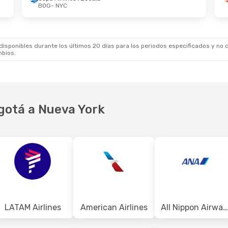
BOG
- NYC
7 De Sep.
- Lun., 5 De Oct.
Sáb., 22 De Ago.
-
irlines
1 Escala
LATAM Airlines
1 Es
 NYC
BOG
- NYC
1 Escala
Arajet
1 Escala
BOG
NYC
- BOG
sponibles durante los últimos 20 días para los periodos especificados y no d
mbios.
gotá a Nueva York
LATAM Airlines
American Airlines
All Nippon Airways