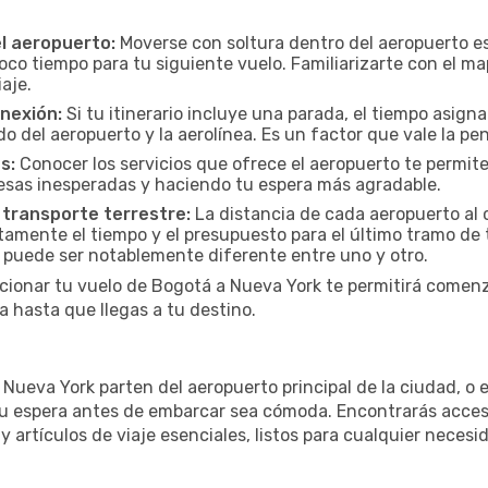
el aeropuerto:
Moverse con soltura dentro del aeropuerto es
oco tiempo para tu siguiente vuelo. Familiarizarte con el 
iaje.
onexión:
Si tu itinerario incluye una parada, el tiempo asig
del aeropuerto y la aerolínea. Es un factor que vale la pena
s:
Conocer los servicios que ofrece el aeropuerto te permite
presas inesperadas y haciendo tu espera más agradable.
 transporte terrestre:
La distancia de cada aeropuerto al c
ctamente el tiempo y el presupuesto para el último tramo de 
a puede ser notablemente diferente entre uno y otro.
cionar tu vuelo de Bogotá a Nueva York te permitirá comenz
 hasta que llegas a tu destino.
ueva York parten del aeropuerto principal de la ciudad, o el
u espera antes de embarcar sea cómoda. Encontrarás acceso 
 artículos de viaje esenciales, listos para cualquier necesi