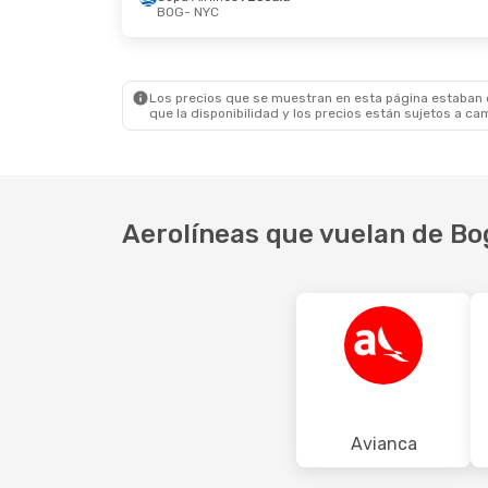
BOG
- NYC
Sáb., 24 De Oct.
- Jue., 29 De Oct.
Dom., 2
Copa Airlines
1 Escala
Copa A
BOG
- NYC
BOG
-
Arajet
1 Escala
Arajet
NYC
- BOG
NYC
- 
Los precios que se muestran en esta página estaban di
que la disponibilidad y los precios están sujetos a ca
Aerolíneas que vuelan de Bo
Avianca