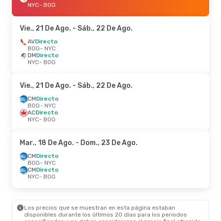
NYC
- BOG
Vie., 21 De Ago.
- Sáb., 22 De Ago.
AV
Directo
BOG
- NYC
DM
Directo
NYC
- BOG
Vie., 21 De Ago.
- Sáb., 22 De Ago.
CM
Directo
BOG
- NYC
AC
Directo
NYC
- BOG
Mar., 18 De Ago.
- Dom., 23 De Ago.
CM
Directo
BOG
- NYC
CM
Directo
NYC
- BOG
Los precios que se muestran en esta página estaban
disponibles durante los últimos 20 días para los periodos