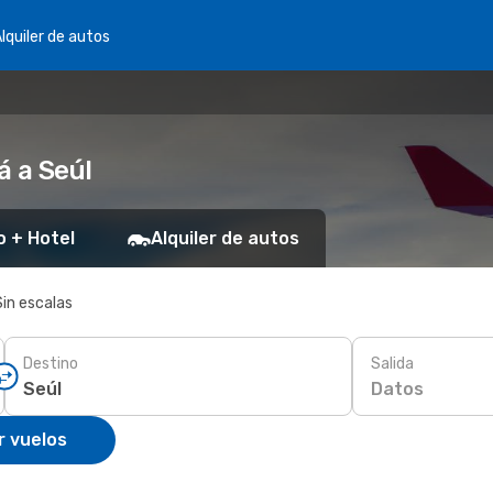
lquiler de autos
á a Seúl
o + Hotel
Alquiler de autos
Sin escalas
Destino
Salida
Datos
r vuelos