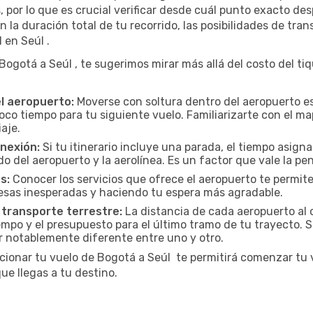
por lo que es crucial verificar desde cuál punto exacto des
 la duración total de tu recorrido, las posibilidades de tran
 en Seúl .
gotá a Seúl , te sugerimos mirar más allá del costo del tiq
el aeropuerto:
Moverse con soltura dentro del aeropuerto es
oco tiempo para tu siguiente vuelo. Familiarizarte con el 
iaje.
onexión:
Si tu itinerario incluye una parada, el tiempo asig
del aeropuerto y la aerolínea. Es un factor que vale la pena
s:
Conocer los servicios que ofrece el aeropuerto te permite
presas inesperadas y haciendo tu espera más agradable.
 transporte terrestre:
La distancia de cada aeropuerto al co
empo y el presupuesto para el último tramo de tu trayecto. S
r notablemente diferente entre uno y otro.
cionar tu vuelo de Bogotá a Seúl te permitirá comenzar tu v
e llegas a tu destino.