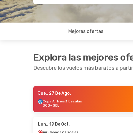
Mejores ofertas
Explora las mejores of
Descubre los vuelos más baratos a parti
Jue., 27 De Ago.
Sáb., 5 De Sep.
- Vie., 11 De Sep.
Mar., 15
Copa Airlines
3 Escalas
BOG
- SEL
LATAM Airlines
2 Escalas
LATAM 
BOG
- SEL
BOG
-
Air Canada
2 Escalas
Air C
SEL
- BOG
SEL
- 
Lun., 19 De Oct.
Air Canada
2 Escalas