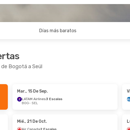
Días más baratos
ertas
r de Bogotá a Seúl
Mar., 15 De Sep.
V
 De Sep.
- Dom., 27 De Sep.
Mié., 14 De Oct.
- 
LATAM Airlines
3 Escalas
BOG
- SEL
Airlines
3 Escalas
Aeromexico
2 Esca
 SEL
BOG
- SEL
anada
2 Escalas
Aeromexico
1 Esca
BOG
SEL
- BOG
Mié., 21 De Oct.
L
Air Canada
2 Escalas