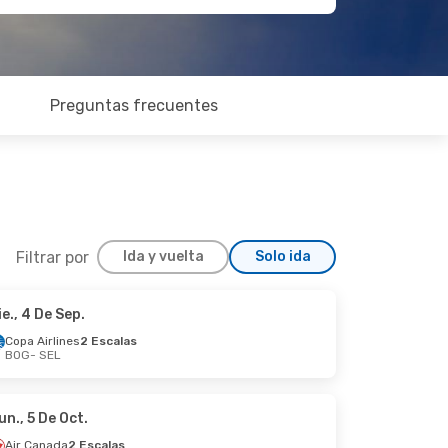
Preguntas frecuentes
Filtrar por
Ida y vuelta
Solo ida
ie., 4 De Sep.
Mié., 21 De Oct.
Copa Airlines
2 Escalas
BOG
- SEL
las
la
un., 5 De Oct.
Air Canada
2 Escalas