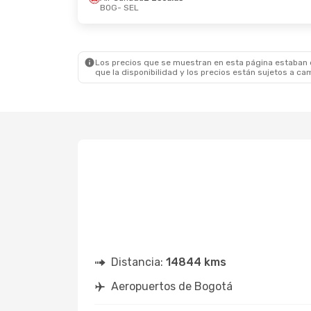
BOG
- SEL
Lun., 28 De Sep.
- Vie., 9 De Oct.
Jue., 2
Aeromexico
2 Escalas
Air C
BOG
- SEL
BOG
-
Aeromexico
1 Escala
Air C
SEL
- BOG
SEL
- 
Los precios que se muestran en esta página estaban di
que la disponibilidad y los precios están sujetos a ca
Distancia:
14844 kms
Aeropuertos de Bogotá