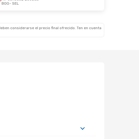
BOG
- SEL
 Jue., 3 De Sep.
alas
eben considerarse el precio final ofrecido. Ten en cuenta