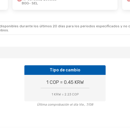
BOG
- SEL
9 De Oct.
- Lun., 2 De Nov.
Jue., 27 De Ago.
-
anada
2 Escalas
Copa Airlines
3 Esc
 SEL
BOG
- SEL
anada
2 Escalas
Zipair
3 Escalas
BOG
SEL
- BOG
sponibles durante los últimos 20 días para los periodos especificados y no d
mbios.
Tipo de cambio
1 COP = 0.45 KRW
1 KRW = 2.23 COP
Última comprobación el día Vie., 7/08