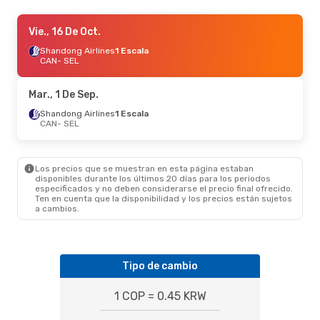
Sáb., 10 De Oct.
Vie., 16 De Oct.
- Vie., 16 De Oct.
Shandong Airlines
Shandong Airlines
1 Escala
1 Escala
CAN
CAN
- SEL
- SEL
China Southern Airlines
Directo
SEL
- CAN
Mar., 1 De Sep.
Shandong Airlines
1 Escala
CAN
- SEL
Los precios que se muestran en esta página estaban
disponibles durante los últimos 20 días para los periodos
especificados y no deben considerarse el precio final ofrecido.
Ten en cuenta que la disponibilidad y los precios están sujetos
a cambios.
Tipo de cambio
1 COP = 0.45 KRW