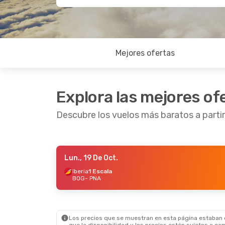
Mejores ofertas
Explora las mejores of
Descubre los vuelos más baratos a part
Lun., 19 De Oct.
Dom., 25 De Oct.
- Lun., 2 De Nov.
Vie., 18
Iberia
1 Escala
BOG
- PNA
Iberia
1 Escala
Iberia
BOG
- PNA
BOG
-
Iberia
1 Escala
Iberia
PNA
- BOG
PNA
- 
Los precios que se muestran en esta página estaban di