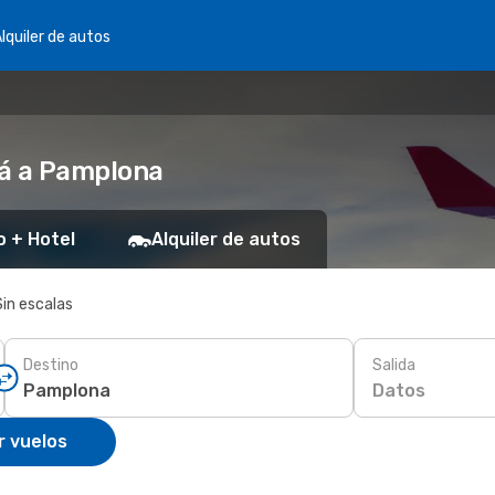
lquiler de autos
tá a Pamplona
o + Hotel
Alquiler de autos
Sin escalas
Destino
Salida
Datos
r vuelos