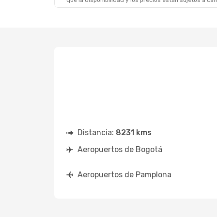
que la disponibilidad y los precios están sujetos a ca
Dom., 23 De Ago.
- Dom., 30 De Ago.
Iberia
1 Escala
BOG
- PNA
Iberia
1 Escala
PNA
- BOG
Distancia:
8231 kms
Aeropuertos de Bogotá
Aeropuertos de Pamplona