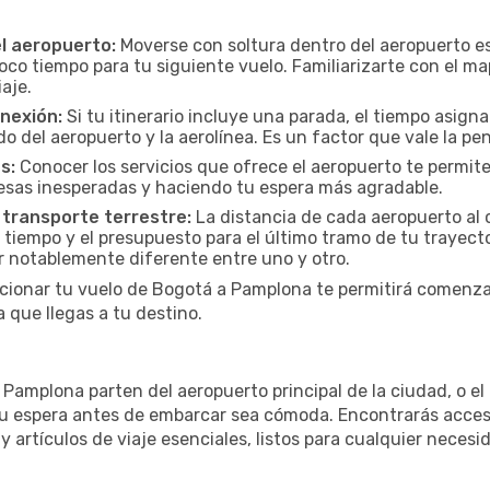
el aeropuerto:
Moverse con soltura dentro del aeropuerto es
oco tiempo para tu siguiente vuelo. Familiarizarte con el 
iaje.
onexión:
Si tu itinerario incluye una parada, el tiempo asig
del aeropuerto y la aerolínea. Es un factor que vale la pena
s:
Conocer los servicios que ofrece el aeropuerto te permite
presas inesperadas y haciendo tu espera más agradable.
 transporte terrestre:
La distancia de cada aeropuerto al c
 tiempo y el presupuesto para el último tramo de tu trayecto
r notablemente diferente entre uno y otro.
cionar tu vuelo de Bogotá a Pamplona te permitirá comenza
 que llegas a tu destino.
amplona parten del aeropuerto principal de la ciudad, o el 
u espera antes de embarcar sea cómoda. Encontrarás acceso 
 artículos de viaje esenciales, listos para cualquier necesi