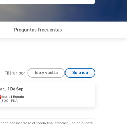
Preguntas frecuentes
Filtrar por
Ida y vuelta
Solo ida
ar., 1 De Sep.
ie., 11 De Sep.
Iberia
1 Escala
BOG
- PNA
eben considerarse el precio final ofrecido. Ten en cuenta