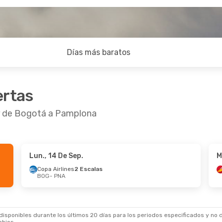
Días más baratos
ertas
ir de Bogotá a Pamplona
Lun., 14 De Sep.
M
 De Sep.
- Vie., 25 De Sep.
Lun., 7 De Sep.
- V
Copa Airlines
2 Escalas
BOG
- PNA
1 Escala
Iberia
1 Escala
 PNA
BOG
- PNA
1 Escala
Iberia
1 Escala
BOG
PNA
- BOG
sponibles durante los últimos 20 días para los periodos especificados y no d