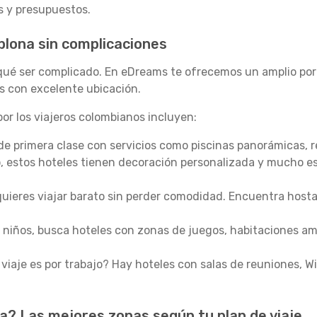
os y presupuestos.
plona sin complicaciones
qué ser complicado. En eDreams te ofrecemos un amplio port
s con excelente ubicación.
or los viajeros colombianos incluyen:
de primera clase con servicios como piscinas panorámicas, 
o, estos hoteles tienen decoración personalizada y mucho est
 quieres viajar barato sin perder comodidad. Encuentra host
n niños, busca hoteles con zonas de juegos, habitaciones amp
viaje es por trabajo? Hay hoteles con salas de reuniones, Wi
 Las mejores zonas según tu plan de viaje