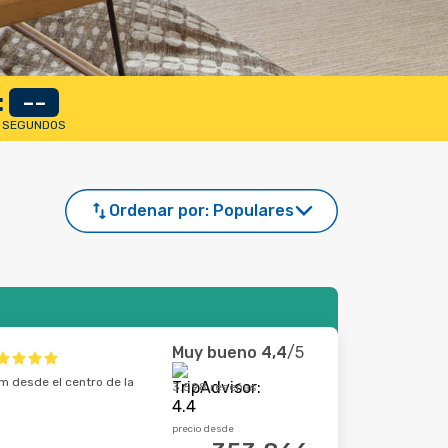
:
--
SEGUNDOS
Ordenar por:
Populares
Muy bueno
4,4
/5
m desde el centro de la
3.598 reseñas
precio desde