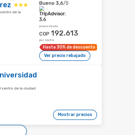
Bueno
3,6
/5
rez
centro de la
373 reseñas
precio desde
192.613
COP
por noche
Hasta 30% de descuento
Ver precio rebajado
niversidad
 centro de la ciudad
Mostrar precios