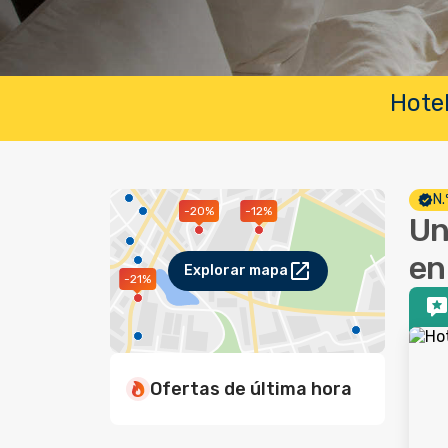
Hotel
N.
-12%
-20%
Un
en
Explorar mapa
-21%
Ofertas de última hora