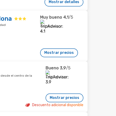
Mostrar detalles
Muy bueno
4,1
/5
lona
udad
644 reseñas
Mostrar precios
Bueno
3,9
/5
desde el centro de la
2.460 reseñas
Mostrar precios
Descuento adicional disponible