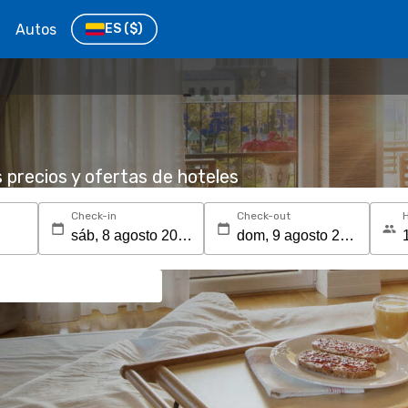
Autos
ES
($)
s precios y ofertas de hoteles
Check-in
Check-out