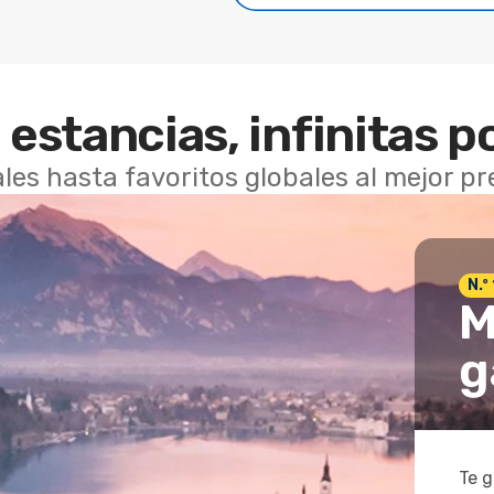
 estancias, infinitas p
les hasta favoritos globales al mejor p
N.º
M
g
Te g