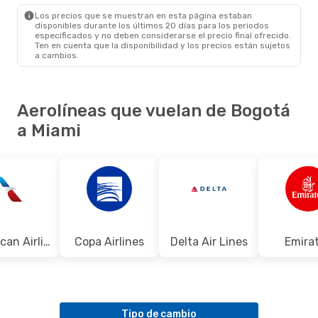
MIA
- BOG
Los precios que se muestran en esta página estaban
disponibles durante los últimos 20 días para los periodos
especificados y no deben considerarse el precio final ofrecido.
Ten en cuenta que la disponibilidad y los precios están sujetos
a cambios.
Aerolíneas que vuelan de Bogotá
a Miami
American Airlines
Copa Airlines
Delta Air Lines
Emira
Tipo de cambio