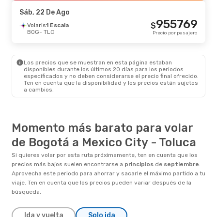
TLC
- BOG
Precio por pasajero
Sáb, 22 De Ago
955769
$
Sáb, 22 De Ago
Volaris
1 Escala
- Mar, 1 De Sept
BOG
- TLC
Precio por pasajero
VivaAerobus
1 Escala
BOG
- TLC
1447393
$
Arajet
1 Escala
TLC
- BOG
Precio por pasajero
Los precios que se muestran en esta página estaban
disponibles durante los últimos 20 días para los periodos
especificados y no deben considerarse el precio final ofrecido.
Ten en cuenta que la disponibilidad y los precios están sujetos
a cambios.
Momento más barato para volar
de Bogotá a Mexico City - Toluca
Si quieres volar por esta ruta próximamente, ten en cuenta que los
precios más bajos suelen encontrarse a
principios
de
septiembre
.
Aprovecha este periodo para ahorrar y sacarle el máximo partido a tu
viaje. Ten en cuenta que los precios pueden variar después de la
búsqueda.
Ida y vuelta
Solo ida