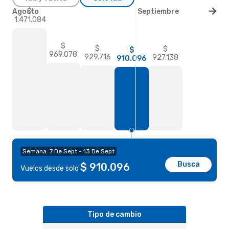
$
Agosto
Septiembre
1.471.084
$
$
$
$
969.078
929.716
927.138
910.096
Semana: 7 De Sept - 13 De Sept
Busca
$ 910.096
Vuelos desde solo
Tipo de cambio