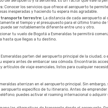
del aeropuerto y la aerolínea. Es un factor que vale la pena
s:
Conocer los servicios que ofrece el aeropuerto te permite
presas inesperadas y haciendo tu espera más agradable.
 transporte terrestre:
La distancia de cada aeropuerto al c
ctamente el tiempo y el presupuesto para el último tramo de 
a puede ser notablemente diferente entre uno y otro.
cionar tu vuelo de Bogotá a Esmeraldas te permitirá comenz
 hasta que llegas a tu destino.
smeraldas parten del aeropuerto principal de la ciudad, o e
u espera antes de embarcar sea cómoda. Encontrarás acceso 
 artículos de viaje esenciales, listos para cualquier necesi
meraldas aterrizan en el aeropuerto principal. Sin embargo,
 aeropuerto específico de tu itinerario. Antes de emprender
eléfono; puedes activar el roaming internacional o adquirir 
ano las alternativas de transporte desde el aeropuerto. Ge