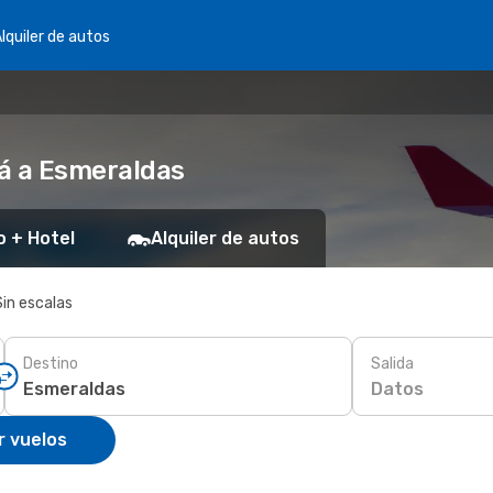
lquiler de autos
á a Esmeraldas
o + Hotel
Alquiler de autos
Sin escalas
Destino
Salida
Datos
r vuelos