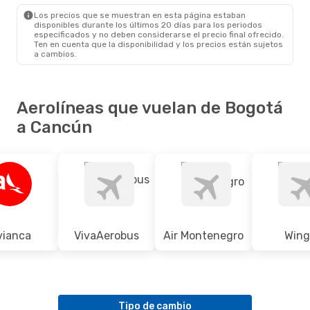
CUN
- BOG
Los precios que se muestran en esta página estaban
disponibles durante los últimos 20 días para los periodos
especificados y no deben considerarse el precio final ofrecido.
Ten en cuenta que la disponibilidad y los precios están sujetos
a cambios.
Aerolíneas que vuelan de Bogotá
a Cancún
vianca
VivaAerobus
Air Montenegro
Wing
Tipo de cambio