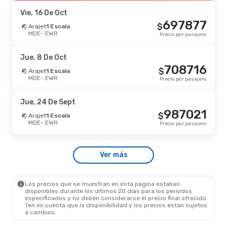
EWR
- MDE
Precio por pasajero
Vie, 16 De Oct
697877
$
Sáb, 10 De Oct
Arajet
1 Escala
- Mar, 20 De Oct
MDE
- EWR
Precio por pasajero
Arajet
1 Escala
MDE
- EWR
1120639
$
Arajet
1 Escala
Jue, 8 De Oct
EWR
- MDE
Precio por pasajero
708716
$
Arajet
1 Escala
MDE
- EWR
Precio por pasajero
Mar, 29 De Sept
- Mié, 30 De Sept
Arajet
1 Escala
Jue, 24 De Sept
MDE
- EWR
1160734
987021
$
Arajet
1 Escala
$
Arajet
1 Escala
EWR
- MDE
Precio por pasajero
MDE
- EWR
Precio por pasajero
Sáb, 12 De Sept
- Lun, 14 De Sept
Ver más
Arajet
1 Escala
MDE
- EWR
1180823
$
Arajet
1 Escala
EWR
- MDE
Precio por pasajero
Los precios que se muestran en esta página estaban
disponibles durante los últimos 20 días para los periodos
especificados y no deben considerarse el precio final ofrecido.
Ten en cuenta que la disponibilidad y los precios están sujetos
a cambios.