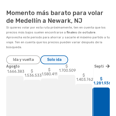
Momento más barato para volar
de Medellín a Newark, NJ
Si quieres volar por esta ruta próximamente, ten en cuenta que los
precios más bajos suelen encontrarse a
finales
de
octubre
.
Aprovecha este periodo para ahorrar y sacarle el máximo partido a tu
viaje. Ten en cuenta que los precios pueden variar después de la
búsqueda.
Ida y vuelta
Solo ida
$
Agosto
Septiembre
$
$
1.700.509
$
1.666.383
1.580.411
$
1.536.533
$
1.403.762
1.281.936