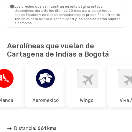
BOG
- CTG
Los precios que se muestran en esta página estaban
disponibles durante los últimos 20 días para los periodos
especificados y no deben considerarse el precio final ofrecido.
Ten en cuenta que la disponibilidad y los precios están sujetos
a cambios.
Aerolíneas que vuelan de
Cartagena de Indias a Bogotá
vianca
Aeromexico
Wingo
Viva 
Distancia:
661 kms