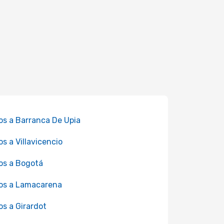
os a Barranca De Upia
os a Villavicencio
os a Bogotá
os a Lamacarena
os a Girardot