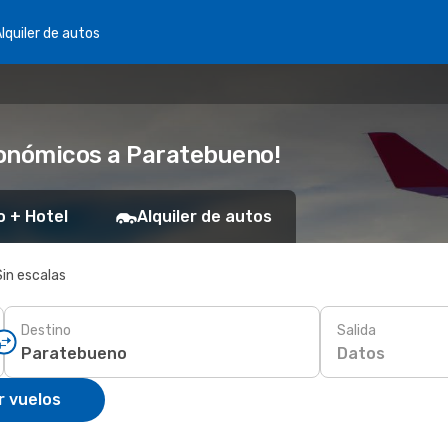
lquiler de autos
conómicos a Paratebueno!
o + Hotel
Alquiler de autos
Sin escalas
Destino
Salida
Datos
r vuelos