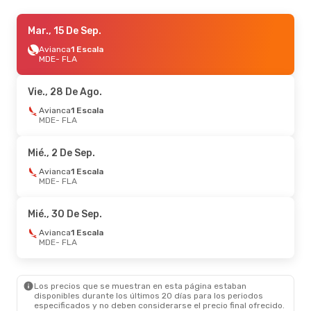
Mar., 25 De Ago.
Mar., 15 De Sep.
- Dom., 30 De Ago.
Avianca
Avianca
1 Escala
1 Escala
MDE
MDE
- FLA
- FLA
Avianca
1 Escala
FLA
- MDE
Vie., 28 De Ago.
Mié., 16 De Sep.
Avianca
1 Escala
- Dom., 20 De Sep.
MDE
- FLA
Avianca
1 Escala
MDE
- FLA
Avianca
1 Escala
Mié., 2 De Sep.
FLA
- MDE
Avianca
1 Escala
MDE
- FLA
Sáb., 12 De Sep.
- Mar., 15 De Sep.
Avianca
1 Escala
Mié., 30 De Sep.
MDE
- FLA
Avianca
1 Escala
Avianca
1 Escala
FLA
- MDE
MDE
- FLA
Vie., 2 De Oct.
- Dom., 4 De Oct.
Los precios que se muestran en esta página estaban
Avianca
1 Escala
disponibles durante los últimos 20 días para los periodos
MDE
- FLA
especificados y no deben considerarse el precio final ofrecido.
Avianca
1 Escala