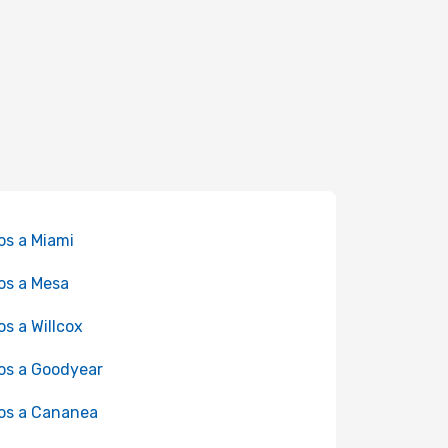
os a Miami
os a Mesa
os a Willcox
os a Goodyear
os a Cananea