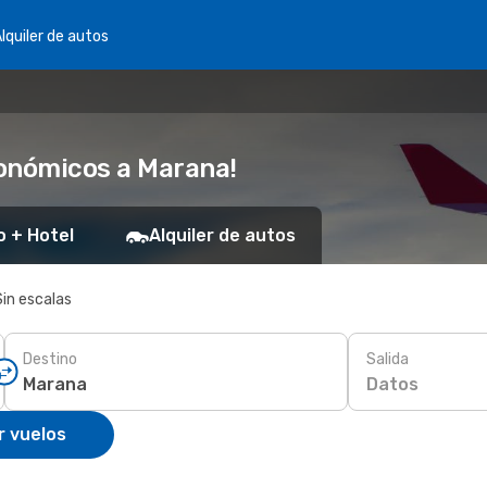
lquiler de autos
conómicos a Marana!
o + Hotel
Alquiler de autos
Sin escalas
Destino
Salida
Datos
r vuelos