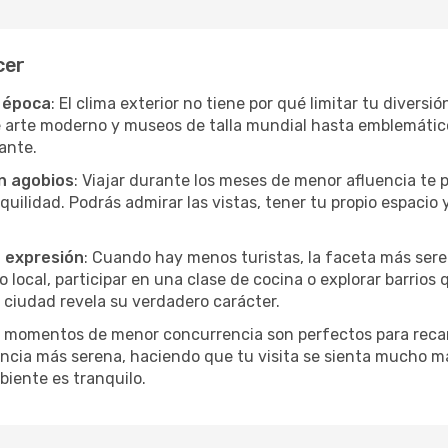
cer
r época
: El clima exterior no tiene por qué limitar tu divers
e arte moderno y museos de talla mundial hasta emblemáticos
ante.
in agobios
: Viajar durante los meses de menor afluencia te 
quilidad. Podrás admirar las vistas, tener tu propio espacio 
a expresión
: Cuando hay menos turistas, la faceta más sere
ocal, participar en una clase de cocina o explorar barrios 
 ciudad revela su verdadero carácter.
s momentos de menor concurrencia son perfectos para recar
ncia más serena, haciendo que tu visita se sienta mucho m
iente es tranquilo.