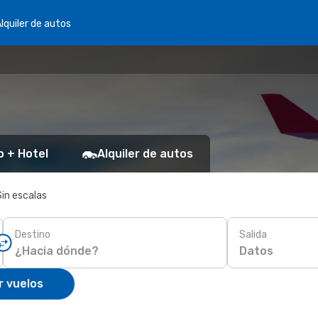
lquiler de autos
o + Hotel
Alquiler de autos
Sin escalas
Destino
Salida
Datos
r vuelos