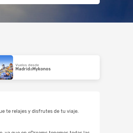
Vuelos desde
Madrid
a
Mykonos
 te relajes y disfrutes de tu viaje.
íe, ya que en eDreams tenemos todas las