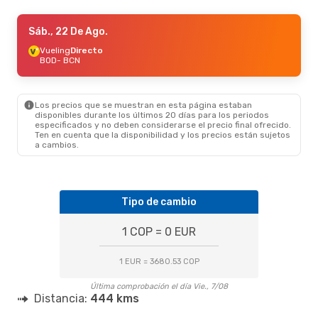
Vie., 9 De Oct.
Sáb., 22 De Ago.
- Vie., 16 De Oct.
Vueling
Vueling
Directo
Directo
BOD
BOD
- BCN
- BCN
Vueling
Directo
BCN
- BOD
Los precios que se muestran en esta página estaban
Mié., 16 De Sep.
- Mié., 16 De Sep.
disponibles durante los últimos 20 días para los periodos
especificados y no deben considerarse el precio final ofrecido.
Iberia
Directo
Ten en cuenta que la disponibilidad y los precios están sujetos
BOD
- BCN
a cambios.
Iberia
1 Escala
BCN
- BOD
Tipo de cambio
1 COP = 0 EUR
1 EUR = 3680.53 COP
Última comprobación el día Vie., 7/08
Distancia:
444 kms