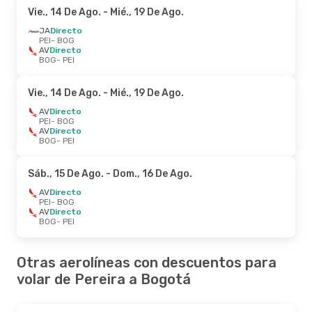
Vie., 14 De Ago.
- Mié., 19 De Ago.
JA
Directo
PEI
- BOG
AV
Directo
BOG
- PEI
Vie., 14 De Ago.
- Mié., 19 De Ago.
AV
Directo
PEI
- BOG
AV
Directo
BOG
- PEI
Sáb., 15 De Ago.
- Dom., 16 De Ago.
AV
Directo
PEI
- BOG
AV
Directo
BOG
- PEI
Otras aerolíneas con descuentos para
volar de Pereira a Bogotá