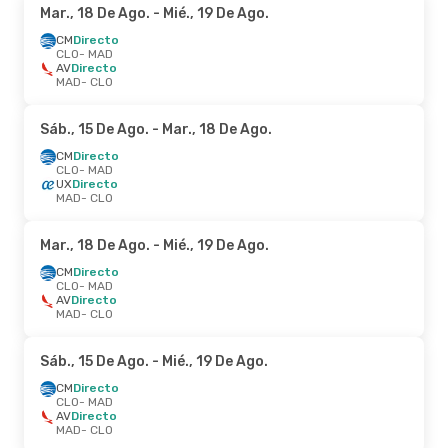
Mar., 18 De Ago.
- Mié., 19 De Ago.
CM
Directo
CLO
- MAD
AV
Directo
MAD
- CLO
Sáb., 15 De Ago.
- Mar., 18 De Ago.
CM
Directo
CLO
- MAD
UX
Directo
MAD
- CLO
Mar., 18 De Ago.
- Mié., 19 De Ago.
CM
Directo
CLO
- MAD
AV
Directo
MAD
- CLO
Sáb., 15 De Ago.
- Mié., 19 De Ago.
CM
Directo
CLO
- MAD
AV
Directo
MAD
- CLO