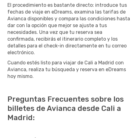
El procedimiento es bastante directo: introduce tus
fechas de viaje en eDreams, examina las tarifas de
Avianca disponibles y compara las condiciones hasta
dar con la opción que mejor se ajuste a tus
necesidades. Una vez que tu reserva sea
confirmada, recibirás el itinerario completo y los
detalles para el check-in directamente en tu correo
electrónico.
Cuando estés listo para viajar de Cali a Madrid con
Avianca, realiza tu búsqueda y reserva en eDreams
hoy mismo.
Preguntas Frecuentes sobre los
billetes de Avianca desde Cali a
Madrid: