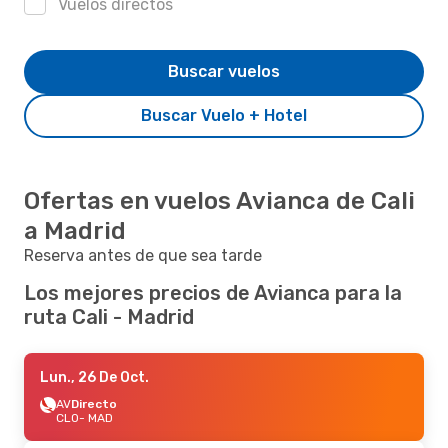
Vuelos directos
Buscar vuelos
Buscar Vuelo + Hotel
Ofertas en vuelos Avianca de Cali
a Madrid
Reserva antes de que sea tarde
Los mejores precios de Avianca para la
ruta Cali - Madrid
Lun., 26 De Oct.
AV
Directo
CLO
- MAD