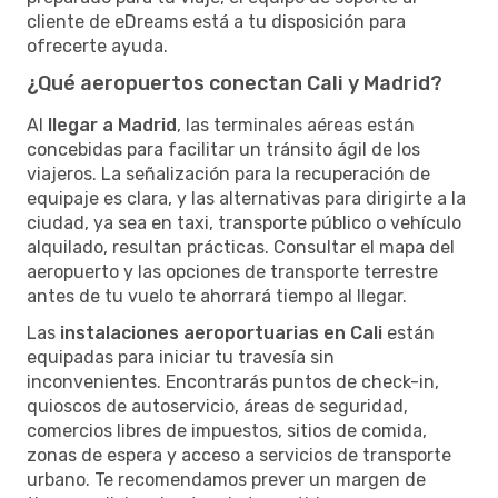
cliente de eDreams está a tu disposición para
ofrecerte ayuda.
¿Qué aeropuertos conectan Cali y Madrid?
Al
llegar a Madrid
, las terminales aéreas están
concebidas para facilitar un tránsito ágil de los
viajeros. La señalización para la recuperación de
equipaje es clara, y las alternativas para dirigirte a la
ciudad, ya sea en taxi, transporte público o vehículo
alquilado, resultan prácticas. Consultar el mapa del
aeropuerto y las opciones de transporte terrestre
antes de tu vuelo te ahorrará tiempo al llegar.
Las
instalaciones aeroportuarias en Cali
están
equipadas para iniciar tu travesía sin
inconvenientes. Encontrarás puntos de check-in,
quioscos de autoservicio, áreas de seguridad,
comercios libres de impuestos, sitios de comida,
zonas de espera y acceso a servicios de transporte
urbano. Te recomendamos prever un margen de