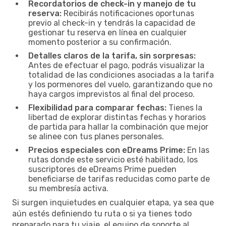
Recordatorios de check-in y manejo de tu
reserva:
Recibirás notificaciones oportunas
previo al check-in y tendrás la capacidad de
gestionar tu reserva en línea en cualquier
momento posterior a su confirmación.
Detalles claros de la tarifa, sin sorpresas:
Antes de efectuar el pago, podrás visualizar la
totalidad de las condiciones asociadas a la tarifa
y los pormenores del vuelo, garantizando que no
haya cargos imprevistos al final del proceso.
Flexibilidad para comparar fechas:
Tienes la
libertad de explorar distintas fechas y horarios
de partida para hallar la combinación que mejor
se alinee con tus planes personales.
Precios especiales con eDreams Prime:
En las
rutas donde este servicio esté habilitado, los
suscriptores de eDreams Prime pueden
beneficiarse de tarifas reducidas como parte de
su membresía activa.
Si surgen inquietudes en cualquier etapa, ya sea que
aún estés definiendo tu ruta o si ya tienes todo
preparado para tu viaje, el equipo de soporte al