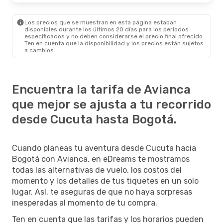
Los precios que se muestran en esta página estaban
disponibles durante los últimos 20 días para los periodos
especificados y no deben considerarse el precio final ofrecido.
Ten en cuenta que la disponibilidad y los precios están sujetos
a cambios.
Encuentra la tarifa de Avianca
que mejor se ajusta a tu recorrido
desde Cucuta hasta Bogotá.
Cuando planeas tu aventura desde Cucuta hacia
Bogotá con Avianca, en eDreams te mostramos
todas las alternativas de vuelo, los costos del
momento y los detalles de tus tiquetes en un solo
lugar. Así, te aseguras de que no haya sorpresas
inesperadas al momento de tu compra.
Ten en cuenta que las tarifas y los horarios pueden