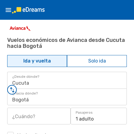
Vuelos económicos de Avianca desde Cucuta
hacia Bogotá
Ida y vuelta
Solo ida
¿Desde dónde?
Cucuta
¿Hacia dónde?
Bogotá
Pasajeros
¿Cuándo?
1 adulto