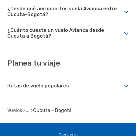
¿Desde qué aeropuertos vuela Avianca entre
Cucuta-Bogotá?
¿Cuánto cuesta un vuelo Avianca desde
Cucuta a Bogotá?
Planea tu viaje
Rutas de vuelo populares
Vuelos
Cucuta - Bogotá
Contacto