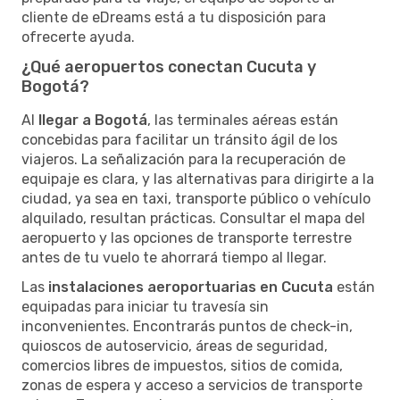
cliente de eDreams está a tu disposición para
ofrecerte ayuda.
¿Qué aeropuertos conectan Cucuta y
Bogotá?
Al
llegar a Bogotá
, las terminales aéreas están
concebidas para facilitar un tránsito ágil de los
viajeros. La señalización para la recuperación de
equipaje es clara, y las alternativas para dirigirte a la
ciudad, ya sea en taxi, transporte público o vehículo
alquilado, resultan prácticas. Consultar el mapa del
aeropuerto y las opciones de transporte terrestre
antes de tu vuelo te ahorrará tiempo al llegar.
Las
instalaciones aeroportuarias en Cucuta
están
equipadas para iniciar tu travesía sin
inconvenientes. Encontrarás puntos de check-in,
quioscos de autoservicio, áreas de seguridad,
comercios libres de impuestos, sitios de comida,
zonas de espera y acceso a servicios de transporte