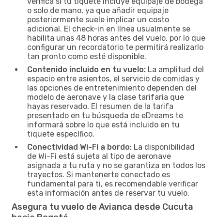
verifica si tu tiquete incluye equipaje de bodega
o solo de mano, ya que añadir equipaje
posteriormente suele implicar un costo
adicional. El check-in en línea usualmente se
habilita unas 48 horas antes del vuelo, por lo que
configurar un recordatorio te permitirá realizarlo
tan pronto como esté disponible.
Contenido incluido en tu vuelo:
La amplitud del
espacio entre asientos, el servicio de comidas y
las opciones de entretenimiento dependen del
modelo de aeronave y la clase tarifaria que
hayas reservado. El resumen de la tarifa
presentado en tu búsqueda de eDreams te
informará sobre lo que está incluido en tu
tiquete específico.
Conectividad Wi-Fi a bordo:
La disponibilidad
de Wi-Fi está sujeta al tipo de aeronave
asignada a tu ruta y no se garantiza en todos los
trayectos. Si mantenerte conectado es
fundamental para ti, es recomendable verificar
esta información antes de reservar tu vuelo.
Asegura tu vuelo de Avianca desde Cucuta