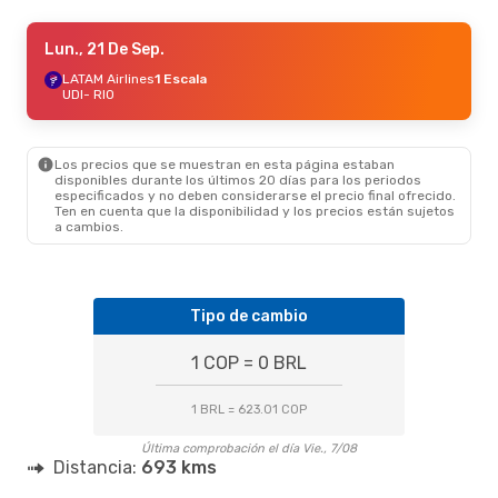
Lun., 21 De Sep.
Lun., 21 De Sep.
- Vie., 25 De Sep.
LATAM Airlines
LATAM Airlines
1 Escala
1 Escala
UDI
UDI
- RIO
- RIO
LATAM Airlines
1 Escala
RIO
- UDI
Los precios que se muestran en esta página estaban
disponibles durante los últimos 20 días para los periodos
especificados y no deben considerarse el precio final ofrecido.
Ten en cuenta que la disponibilidad y los precios están sujetos
a cambios.
Tipo de cambio
1 COP = 0 BRL
1 BRL = 623.01 COP
Última comprobación el día Vie., 7/08
Distancia:
693 kms