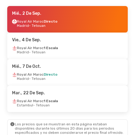
Mar., 13 De Oct.
Mié., 2 De Sep.
- Vie., 16 De Oct.
Ryanair
Royal Air Maroc
Directo
Directo
Madrid
Madrid
- Tetouan
- Tetouan
Royal Air Maroc
1 Escala
Tetouan
- Madrid
Vie., 4 De Sep.
Vie., 9 De Oct.
Royal Air Maroc
- Vie., 9 De Oct.
1 Escala
Madrid
- Tetouan
Royal Air Maroc
1 Escala
Madrid
- Tetouan
Royal Air Maroc
1 Escala
Mié., 7 De Oct.
Tetouan
- Madrid
Royal Air Maroc
Directo
Madrid
- Tetouan
Jue., 27 De Ago.
- Mié., 2 De Sep.
Royal Air Maroc
1 Escala
Mar., 22 De Sep.
Madrid
- Tetouan
Royal Air Maroc
Directo
Royal Air Maroc
1 Escala
Tetouan
- Madrid
Estambul
- Tetouan
Jue., 24 De Sep.
- Dom., 27 De Sep.
Los precios que se muestran en esta página estaban
Royal Air Maroc
Directo
disponibles durante los últimos 20 días para los periodos
Londres
- Tetouan
especificados y no deben considerarse el precio final ofrecido.
Royal Air Maroc
Directo