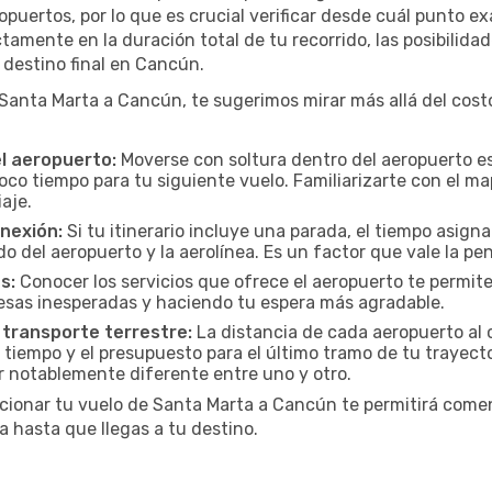
uertos, por lo que es crucial verificar desde cuál punto ex
tamente en la duración total de tu recorrido, las posibilidad
 destino final en Cancún.
nta Marta a Cancún, te sugerimos mirar más allá del costo
el aeropuerto:
Moverse con soltura dentro del aeropuerto es
oco tiempo para tu siguiente vuelo. Familiarizarte con el 
iaje.
onexión:
Si tu itinerario incluye una parada, el tiempo asig
del aeropuerto y la aerolínea. Es un factor que vale la pena
s:
Conocer los servicios que ofrece el aeropuerto te permite
presas inesperadas y haciendo tu espera más agradable.
 transporte terrestre:
La distancia de cada aeropuerto al c
 tiempo y el presupuesto para el último tramo de tu trayecto
r notablemente diferente entre uno y otro.
cionar tu vuelo de Santa Marta a Cancún te permitirá comen
 hasta que llegas a tu destino.