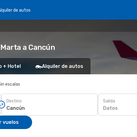
lquiler de autos
 Marta a Cancún
o + Hotel
Alquiler de autos
Sin escalas
Destino
Salida
Datos
r vuelos