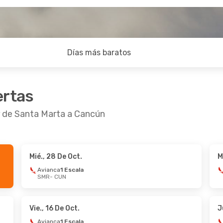
Días más baratos
ertas
r de Santa Marta a Cancún
Mié., 28 De Oct.
M
De Sep.
- Vie., 11 De Sep.
Sáb., 22 De Ago.
-
Avianca
1 Escala
SMR
- CUN
irlines
1 Escala
Avianca
1 Escala
 CUN
SMR
- CUN
irlines
1 Escala
Avianca
1 Escala
 SMR
CUN
- SMR
Vie., 16 De Oct.
J
Avianca
1 Escala