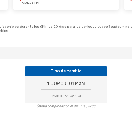
SMR
- CUN
 De Oct.
- Dom., 18 De Oct.
Jue., 22 De Oct.
- 
ca
1 Escala
Avianca
1 Escala
 CUN
SMR
- CUN
ca
1 Escala
Avianca
1 Escala
 SMR
CUN
- SMR
sponibles durante los últimos 20 días para los periodos especificados y no d
mbios.
Tipo de cambio
1 COP = 0.01 MXN
1 MXN = 184.08 COP
Última comprobación el día Jue., 6/08