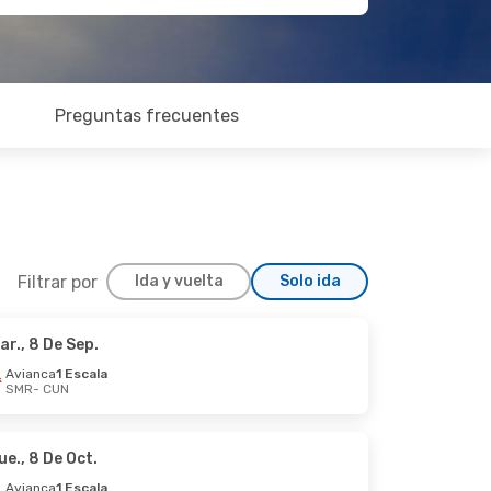
Preguntas frecuentes
Filtrar por
Ida y vuelta
Solo ida
ar., 8 De Sep.
 Mié., 26 De Ago.
Avianca
1 Escala
SMR
- CUN
ue., 8 De Oct.
Avianca
1 Escala