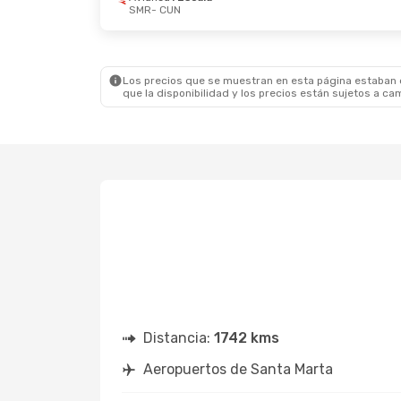
SMR
- CUN
Vie., 2 De Oct.
- Mar., 6 De Oct.
Jue., 15
Copa Airlines
1 Escala
Avian
SMR
- CUN
SMR
-
Copa Airlines
1 Escala
Avian
CUN
- SMR
CUN
-
Los precios que se muestran en esta página estaban di
que la disponibilidad y los precios están sujetos a ca
Distancia:
1742 kms
Aeropuertos de Santa Marta