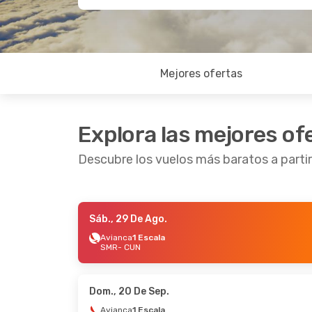
Mejores ofertas
Explora las mejores of
Descubre los vuelos más baratos a parti
Sáb., 29 De Ago.
Mar., 22 De Sep.
- Dom., 27 De Sep.
Vie., 4 
Avianca
1 Escala
SMR
- CUN
Copa Airlines
1 Escala
Copa A
SMR
- CUN
SMR
-
Copa Airlines
1 Escala
Copa A
CUN
- SMR
CUN
-
Dom., 20 De Sep.
Avianca
1 Escala