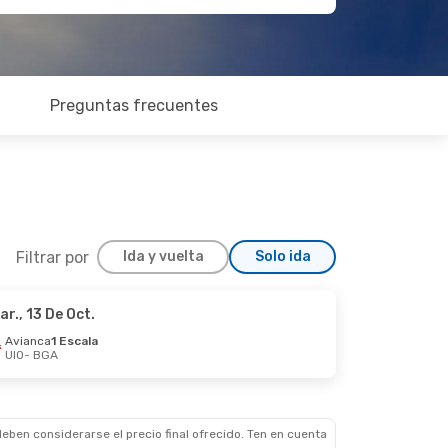
Preguntas frecuentes
Filtrar por
Ida y vuelta
Solo ida
ar., 13 De Oct.
ié., 21 De Oct.
Avianca
1 Escala
UIO
- BGA
cala
cala
eben considerarse el precio final ofrecido. Ten en cuenta