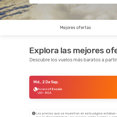
Mejores ofertas
Explora las mejores of
Descubre los vuelos más baratos a part
Mié., 2 De Sep.
Mar., 13 De Oct.
- Mar., 20 De Oct.
Mié., 2
Avianca
1 Escala
UIO
- BGA
LATAM Airlines
1 Escala
LATAM 
UIO
- BGA
UIO
- 
LATAM Airlines
1 Escala
LATAM 
BGA
- UIO
BGA
- 
Los precios que se muestran en esta página estaban di