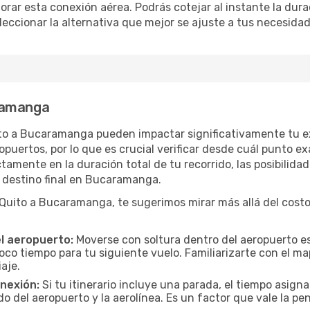
orar esta conexión aérea. Podrás cotejar al instante la dur
eleccionar la alternativa que mejor se ajuste a tus necesidad
ramanga
ito a Bucaramanga pueden impactar significativamente tu ex
uertos, por lo que es crucial verificar desde cuál punto ex
tamente en la duración total de tu recorrido, las posibilidad
 destino final en Bucaramanga.
ito a Bucaramanga, te sugerimos mirar más allá del costo 
el aeropuerto:
Moverse con soltura dentro del aeropuerto es
oco tiempo para tu siguiente vuelo. Familiarizarte con el 
iaje.
onexión:
Si tu itinerario incluye una parada, el tiempo asig
del aeropuerto y la aerolínea. Es un factor que vale la pena