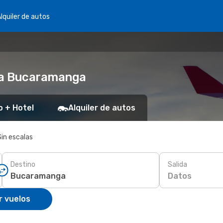
lquiler de autos
o a Bucaramanga
o + Hotel
Alquiler de autos
Sin escalas
Destino
Salida
Datos
r vuelos