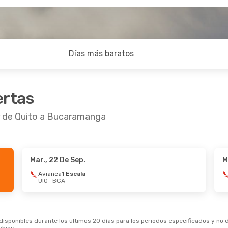
Días más baratos
ertas
ir de Quito a Bucaramanga
Mar., 22 De Sep.
M
6 De Ago.
- Dom., 30 De Ago.
Mié., 21 De Oct.
- M
Avianca
1 Escala
UIO
- BGA
Airlines
1 Escala
LATAM Airlines
1 Es
BGA
UIO
- BGA
Airlines
1 Escala
LATAM Airlines
1 Es
UIO
BGA
- UIO
sponibles durante los últimos 20 días para los periodos especificados y no d