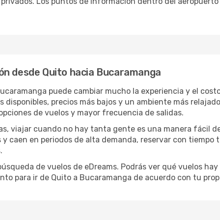
o privados. Los puntos de información dentro del aeropuerto
ión desde Quito hacia Bucaramanga
 Bucaramanga puede cambiar mucho la experiencia y el cost
disponibles, precios más bajos y un ambiente más relajado e
opciones de vuelos y mayor frecuencia de salidas.
has, viajar cuando no hay tanta gente es una manera fácil d
jas y caen en periodos de alta demanda, reservar con tiempo 
.
e búsqueda de vuelos de eDreams. Podrás ver qué vuelos hay
ento para ir de Quito a Bucaramanga de acuerdo con tu propi