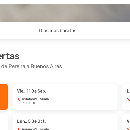
Días más baratos
ertas
 de Pereira a Buenos Aires
Vie., 11 De Sep.
L
 De Sep.
- Mié., 23 De Sep.
Mié., 26 De Ago.
- 
Avianca
1 Escala
PEI
- BUE
ca
1 Escala
Avianca
1 Escala
UE
PEI
- BUE
Airlines
2 Escalas
LATAM Airlines
2 E
PEI
BUE
- PEI
Lun., 5 De Oct.
V
Avianca
1 Escala