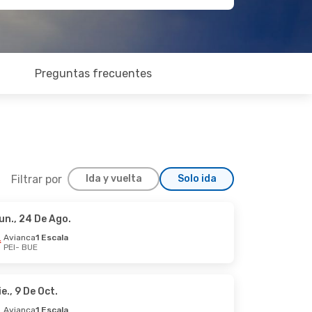
Preguntas frecuentes
Filtrar por
Ida y vuelta
Solo ida
un., 24 De Ago.
Mié., 2 De Sep.
Avianca
1 Escala
PEI
- BUE
scalas
ie., 9 De Oct.
Avianca
1 Escala