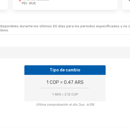
PEI
- BUE
2 De Oct.
- Lun., 19 De Oct.
Mié., 21 De Oct.
- 
irlines
1 Escala
Copa Airlines
1 Esc
UE
PEI
- BUE
irlines
1 Escala
Copa Airlines
1 Esc
PEI
BUE
- PEI
sponibles durante los últimos 20 días para los periodos especificados y no d
mbios.
Tipo de cambio
1 COP = 0.47 ARS
1 ARS = 2.12 COP
Última comprobación el día Jue., 6/08