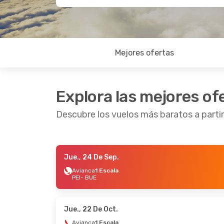
Mejores ofertas
Explora las mejores of
Descubre los vuelos más baratos a partir
Jue., 24 De Sep.
Vie., 4 De Sep.
- Lun., 7 De Sep.
Mié., 16
Avianca
1 Escala
PEI
- BUE
Avianca
1 Escala
Avian
PEI
- BUE
PEI
- B
LATAM Airlines
2 Escalas
LATAM 
BUE
- PEI
BUE
- 
Jue., 22 De Oct.
Avianca
1 Escala