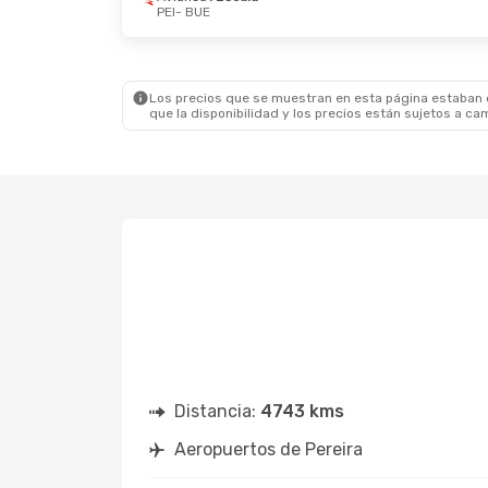
PEI
- BUE
Dom., 27 De Sep.
- Sáb., 3 De Oct.
Lun., 1
LATAM Airlines
2 Escalas
Copa A
PEI
- BUE
PEI
- B
LATAM Airlines
2 Escalas
Copa A
BUE
- PEI
BUE
- 
Los precios que se muestran en esta página estaban di
que la disponibilidad y los precios están sujetos a ca
Distancia:
4743 kms
Aeropuertos de Pereira