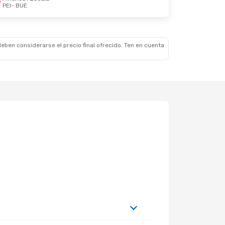
PEI
- BUE
Lun., 26 De Oct.
ala
ala
eben considerarse el precio final ofrecido. Ten en cuenta