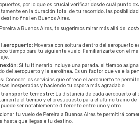
uertos, por lo que es crucial verificar desde cuál punto ex
tamente en la duración total de tu recorrido, las posibilidad
destino final en Buenos Aires.
reira a Buenos Aires, te sugerimos mirar más allá del costo
el aeropuerto:
Moverse con soltura dentro del aeropuerto es
oco tiempo para tu siguiente vuelo. Familiarizarte con el 
iaje.
onexión:
Si tu itinerario incluye una parada, el tiempo asig
del aeropuerto y la aerolínea. Es un factor que vale la pena
s:
Conocer los servicios que ofrece el aeropuerto te permite
presas inesperadas y haciendo tu espera más agradable.
 transporte terrestre:
La distancia de cada aeropuerto al c
ctamente el tiempo y el presupuesto para el último tramo de 
a puede ser notablemente diferente entre uno y otro.
cionar tu vuelo de Pereira a Buenos Aires te permitirá come
 hasta que llegas a tu destino.