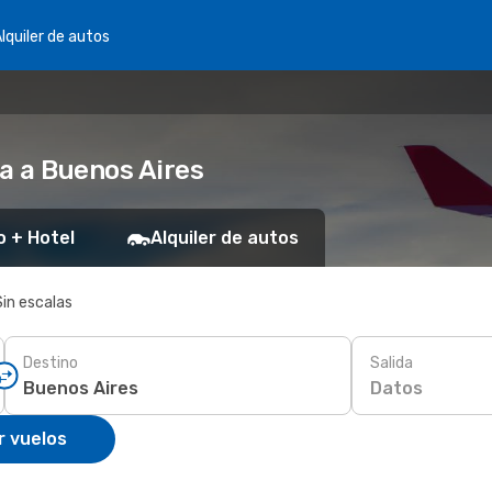
lquiler de autos
ra a Buenos Aires
o + Hotel
Alquiler de autos
Sin escalas
Destino
Salida
Datos
r vuelos