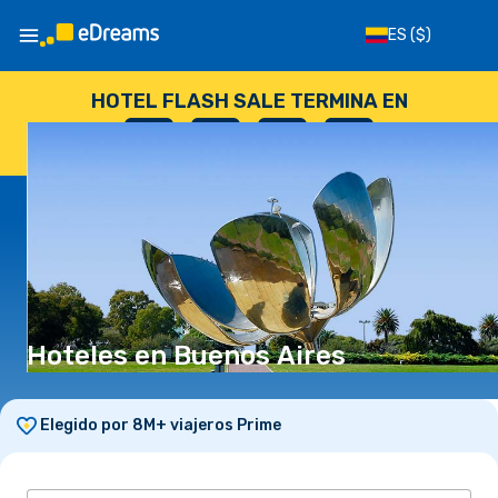
ES
($)
HOTEL FLASH SALE TERMINA EN
--
:
--
:
--
:
--
DÍAS
HORAS
MINUTOS
SEGUNDOS
Hoteles en Buenos Aires
Elegido por 8M+ viajeros Prime