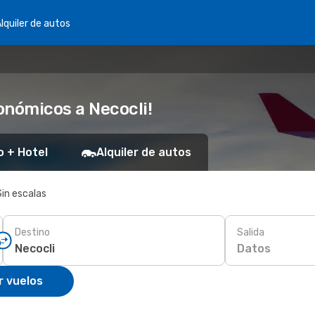
lquiler de autos
onómicos a Necocli!
o + Hotel
Alquiler de autos
Sin escalas
Destino
Salida
Datos
r vuelos