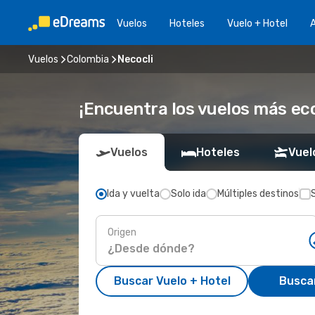
Vuelos
Hoteles
Vuelo + Hotel
A
Vuelos
Colombia
Necocli
¡Encuentra los vuelos más ec
Vuelos
Hoteles
Vuel
Ida y vuelta
Solo ida
Múltiples destinos
Origen
Buscar Vuelo + Hotel
Busca