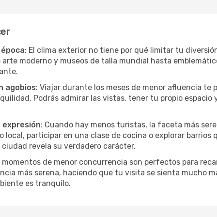
cer
r época
: El clima exterior no tiene por qué limitar tu diversi
e arte moderno y museos de talla mundial hasta emblemáticos
ante.
in agobios
: Viajar durante los meses de menor afluencia te 
quilidad. Podrás admirar las vistas, tener tu propio espacio 
a expresión
: Cuando hay menos turistas, la faceta más seren
ocal, participar en una clase de cocina o explorar barrios 
 ciudad revela su verdadero carácter.
s momentos de menor concurrencia son perfectos para recar
ncia más serena, haciendo que tu visita se sienta mucho m
iente es tranquilo.