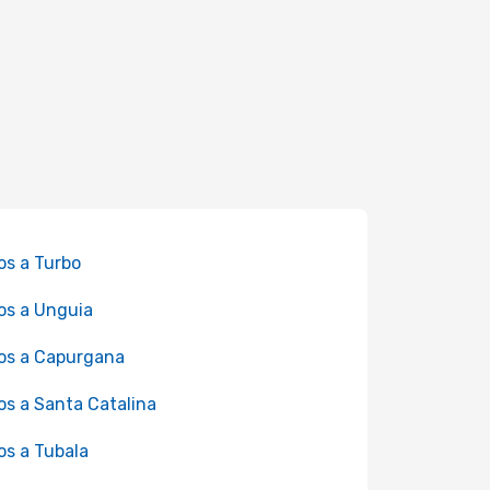
os a Turbo
os a Unguia
os a Capurgana
os a Santa Catalina
os a Tubala