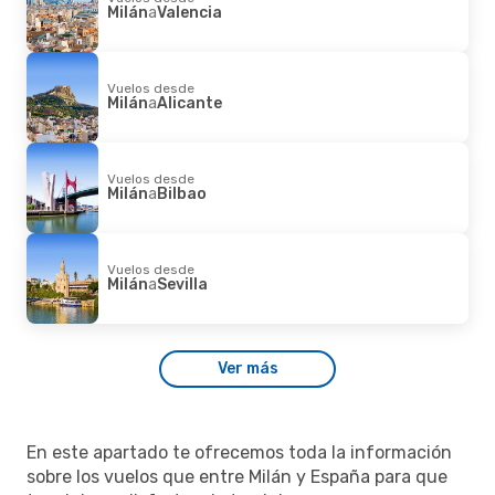
Milán
a
Valencia
Vuelos desde
Milán
a
Alicante
Vuelos desde
Milán
a
Bilbao
Vuelos desde
Milán
a
Sevilla
Ver más
En este apartado te ofrecemos toda la información
sobre los vuelos que entre Milán y España para que