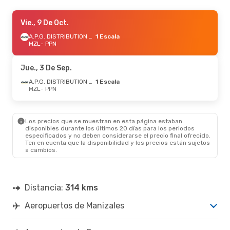
Vie., 11 De Sep.
Vie., 9 De Oct.
- Mar., 15 De Sep.
A.P.G. DISTRIBUTION SYSTEM
A.P.G. DISTRIBUTION SYSTEM
1 Escala
1 Escala
MZL
MZL
- PPN
- PPN
A.P.G. DISTRIBUTION SYSTEM
1 Escala
PPN
- MZL
Jue., 3 De Sep.
A.P.G. DISTRIBUTION SYSTEM
1 Escala
MZL
- PPN
Los precios que se muestran en esta página estaban
disponibles durante los últimos 20 días para los periodos
especificados y no deben considerarse el precio final ofrecido.
Ten en cuenta que la disponibilidad y los precios están sujetos
a cambios.
Distancia:
314 kms
Aeropuertos de Manizales