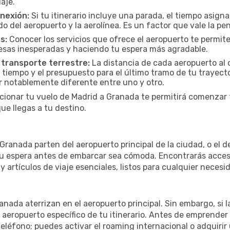
iaje.
onexión:
Si tu itinerario incluye una parada, el tiempo asig
del aeropuerto y la aerolínea. Es un factor que vale la pena
s:
Conocer los servicios que ofrece el aeropuerto te permite
presas inesperadas y haciendo tu espera más agradable.
 transporte terrestre:
La distancia de cada aeropuerto al c
 tiempo y el presupuesto para el último tramo de tu trayecto
r notablemente diferente entre uno y otro.
cionar tu vuelo de Madrid a Granada te permitirá comenzar t
e llegas a tu destino.
ranada parten del aeropuerto principal de la ciudad, o el de
u espera antes de embarcar sea cómoda. Encontrarás acceso 
 artículos de viaje esenciales, listos para cualquier necesi
anada aterrizan en el aeropuerto principal. Sin embargo, si
 aeropuerto específico de tu itinerario. Antes de emprender
eléfono; puedes activar el roaming internacional o adquirir 