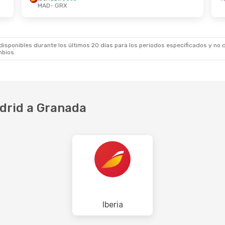
MAD
- GRX
De Oct.
- Dom., 4 De Oct.
Directo
 GRX
Directo
 MAD
sponibles durante los últimos 20 días para los periodos especificados y no d
mbios.
drid a Granada
Iberia