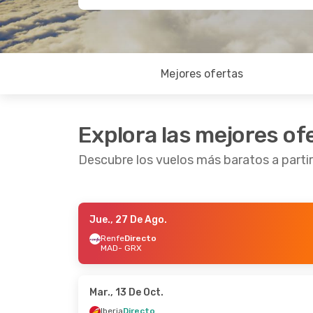
Mejores ofertas
Explora las mejores of
Descubre los vuelos más baratos a parti
Jue., 27 De Ago.
Mié., 26 De Ago.
- Mié., 26 De Ago.
Dom., 1
Renfe
Directo
MAD
- GRX
Iberia
Directo
Renfe
MAD
- GRX
MAD
-
Iberia
Directo
Iberia
GRX
- MAD
GRX
-
Mar., 13 De Oct.
Iberia
Directo