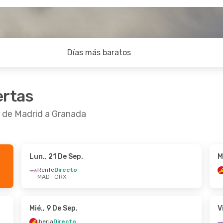
Días más baratos
ertas
r de Madrid a Granada
Lun., 21 De Sep.
M
3 De Sep.
- Lun., 14 De Sep.
Mié., 16 De Sep.
- 
Renfe
Directo
MAD
- GRX
1 Escala
Renfe
Directo
 GRX
MAD
- GRX
Directo
Renfe
1 Escala
 MAD
GRX
- MAD
Mié., 9 De Sep.
V
Iberia
Directo