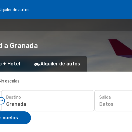
lquiler de autos
d a Granada
o + Hotel
Alquiler de autos
Sin escalas
Destino
Salida
Datos
r vuelos