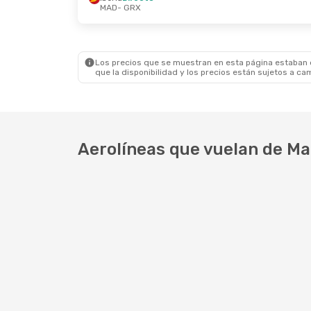
MAD
- GRX
Sáb., 17 De Oct.
- Dom., 18 De Oct.
Sáb., 3 
Iberia
Directo
Renfe
MAD
- GRX
MAD
-
Renfe
Directo
Iberia
GRX
- MAD
GRX
-
Los precios que se muestran en esta página estaban di
que la disponibilidad y los precios están sujetos a ca
Aerolíneas que vuelan de Ma