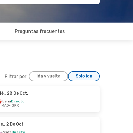
Preguntas frecuentes
Filtrar por
Ida y vuelta
Solo ida
ié., 28 De Oct.
Sáb., 19 De Sep.
Iberia
Directo
MAD
- GRX
ie., 2 De Oct.
Renfe
Directo