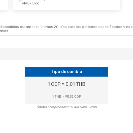
MAD
- BKK
2 De Oct.
- Dom., 18 De Oct.
Mar., 25 De Ago.
-
 Airways
1 Escala
China Eastern Airl
 BKK
MAD
- BKK
 Airways
1 Escala
Etihad Airways
2 E
MAD
BKK
- MAD
sponibles durante los últimos 20 días para los periodos especificados y no d
mbios.
Tipo de cambio
1 COP = 0.01 THB
1 THB = 95.35 COP
Última comprobación el día Dom., 9/08