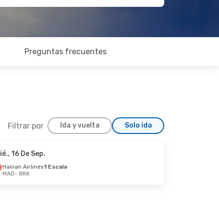
Preguntas frecuentes
Filtrar por
Ida y vuelta
Solo ida
ié., 16 De Sep.
Lun., 2 De Nov.
Hainan Airlines
1 Escala
MAD
- BKK
scala
scala