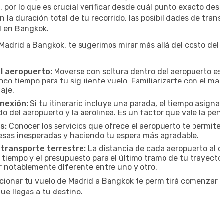
por lo que es crucial verificar desde cuál punto exacto des
 la duración total de tu recorrido, las posibilidades de tran
al en Bangkok.
drid a Bangkok, te sugerimos mirar más allá del costo del 
el aeropuerto:
Moverse con soltura dentro del aeropuerto es
oco tiempo para tu siguiente vuelo. Familiarizarte con el 
iaje.
onexión:
Si tu itinerario incluye una parada, el tiempo asig
del aeropuerto y la aerolínea. Es un factor que vale la pena
s:
Conocer los servicios que ofrece el aeropuerto te permite
presas inesperadas y haciendo tu espera más agradable.
 transporte terrestre:
La distancia de cada aeropuerto al c
 tiempo y el presupuesto para el último tramo de tu trayecto
r notablemente diferente entre uno y otro.
cionar tu vuelo de Madrid a Bangkok te permitirá comenzar t
e llegas a tu destino.