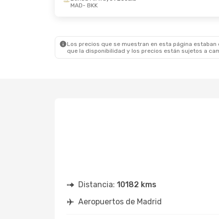
MAD
- BKK
Jue., 1 De Oct.
- Vie., 9 De Oct.
Lun., 1
Etihad Airways
1 Escala
Etihad
MAD
- BKK
MAD
-
Etihad Airways
1 Escala
Etihad
BKK
- MAD
BKK
- 
Los precios que se muestran en esta página estaban di
que la disponibilidad y los precios están sujetos a ca
Distancia:
10182 kms
Aeropuertos de Madrid