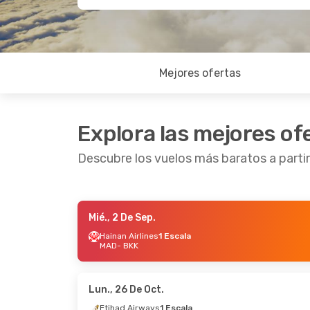
Mejores ofertas
Explora las mejores of
Descubre los vuelos más baratos a parti
Mié., 2 De Sep.
Mié., 16 De Sep.
- Mié., 23 De Sep.
Jue., 3 
Hainan Airlines
1 Escala
MAD
- BKK
Hainan Airlines
1 Escala
Hainan
MAD
- BKK
MAD
-
Etihad Airways
1 Escala
Etihad
BKK
- MAD
BKK
- 
Lun., 26 De Oct.
Etihad Airways
1 Escala