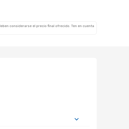
 Jue., 3 De Sep.
ines
1 Escala
scalas
eben considerarse el precio final ofrecido. Ten en cuenta