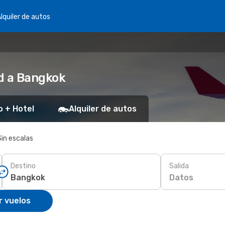
lquiler de autos
d a Bangkok
o + Hotel
Alquiler de autos
Sin escalas
Destino
Salida
Datos
r vuelos