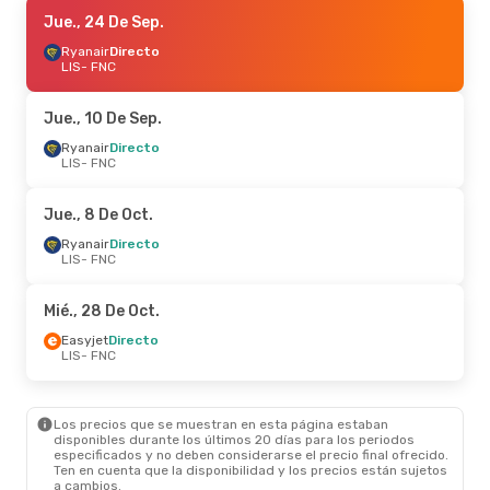
Mar., 22 De Sep.
Jue., 24 De Sep.
- Vie., 25 De Sep.
Ryanair
Ryanair
Directo
Directo
LIS
LIS
- FNC
- FNC
Ryanair
Directo
FNC
- LIS
Jue., 10 De Sep.
Mar., 13 De Oct.
Ryanair
Directo
- Mar., 13 De Oct.
LIS
- FNC
Ryanair
Directo
LIS
- FNC
Ryanair
Directo
Jue., 8 De Oct.
FNC
- LIS
Ryanair
Directo
LIS
- FNC
Lun., 26 De Oct.
- Mié., 28 De Oct.
Ryanair
Directo
Mié., 28 De Oct.
LIS
- FNC
Easyjet
Directo
Easyjet
Directo
FNC
- LIS
LIS
- FNC
Sáb., 12 De Sep.
- Lun., 14 De Sep.
Los precios que se muestran en esta página estaban
Easyjet
Directo
disponibles durante los últimos 20 días para los periodos
LIS
- FNC
especificados y no deben considerarse el precio final ofrecido.
Easyjet
Directo
Ten en cuenta que la disponibilidad y los precios están sujetos
FNC
- LIS
a cambios.