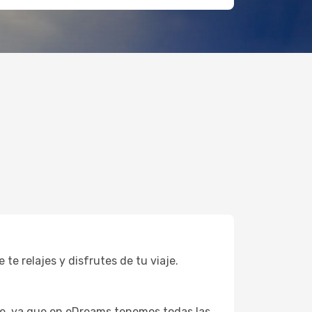
te relajes y disfrutes de tu viaje.
íe, ya que en eDreams tenemos todas las