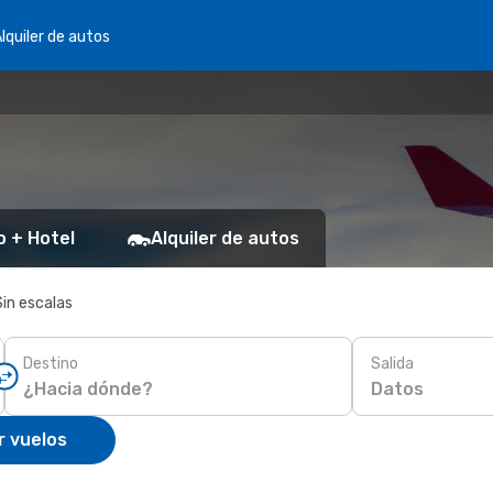
lquiler de autos
o + Hotel
Alquiler de autos
Sin escalas
Destino
Salida
Datos
r vuelos