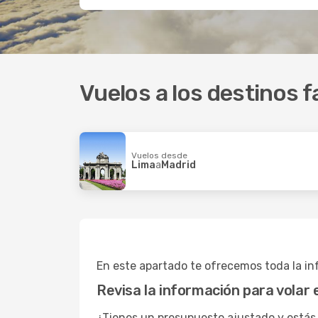
Vuelos a los destinos f
Vuelos desde
Lima
a
Madrid
En este apartado te ofrecemos toda la inf
Revisa la información para volar
¿Tienes un presupuesto ajustado y estás 