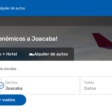
lquiler de autos
conómicos a Joacaba!
o + Hotel
Alquiler de autos
Sin escalas
Destino
Salida
Datos
r vuelos