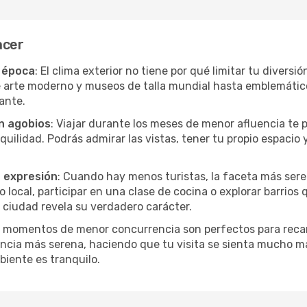
acer
r época
: El clima exterior no tiene por qué limitar tu divers
e arte moderno y museos de talla mundial hasta emblemáticos
ante.
in agobios
: Viajar durante los meses de menor afluencia te 
quilidad. Podrás admirar las vistas, tener tu propio espacio 
a expresión
: Cuando hay menos turistas, la faceta más sere
ocal, participar en una clase de cocina o explorar barrios 
 ciudad revela su verdadero carácter.
s momentos de menor concurrencia son perfectos para recar
ncia más serena, haciendo que tu visita se sienta mucho m
iente es tranquilo.