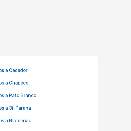
os a Cacador
os a Chapeco
os a Pato Branco
os a Ji-Parana
os a Blumenau