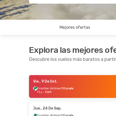
Mejores ofertas
Explora las mejores of
Descubre los vuelos más baratos a parti
Vie., 9 De Oct.
Sáb., 10 De Oct.
- Dom., 18 De Oct.
Jue., 1 
Frontier Airlines
1 Escala
FLL
- EWR
Frontier Airlines
1 Escala
Fronti
FLL
- EWR
FLL
- 
Allegiant Air
Directo
Fronti
EWR
- FLL
EWR
- 
Jue., 24 De Sep.
Frontier Airlines
1 Escala