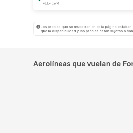
FLL
- EWR
Vie., 4 De Sep.
- Mié., 9 De Sep.
Mié., 28
Frontier Airlines
1 Escala
Americ
FLL
- EWR
FLL
- 
Frontier Airlines
1 Escala
Fronti
EWR
- FLL
EWR
- 
Los precios que se muestran en esta página estaban di
que la disponibilidad y los precios están sujetos a ca
Aerolíneas que vuelan de Fo