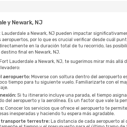
le y Newark, NJ
rt Lauderdale a Newark, NJ pueden impactar significativamen
eropuertos, por lo que es crucial verificar desde cuál punt
irectamente en la duración total de tu recorrido, las posibil
destino final en Newark, NJ.
rt Lauderdale a Newark, NJ, te sugerimos mirar más allá de
llevadero:
el aeropuerto:
Moverse con soltura dentro del aeropuerto es
oco tiempo para tu siguiente vuelo. Familiarizarte con el 
iaje.
onexión:
Si tu itinerario incluye una parada, el tiempo asig
del aeropuerto y la aerolínea. Es un factor que vale la pena
s:
Conocer los servicios que ofrece el aeropuerto te permite
presas inesperadas y haciendo tu espera más agradable.
 transporte terrestre:
La distancia de cada aeropuerto al c
ctamente el tiempo y el presupuesto para el último tramo de 