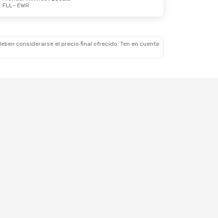
FLL
- EWR
 Lun., 21 De Sep.
Escala
Escala
eben considerarse el precio final ofrecido. Ten en cuenta