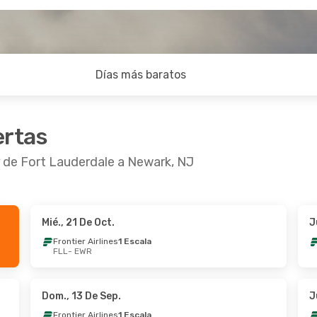
Días más baratos
ertas
r de Fort Lauderdale a Newark, NJ
Mié., 21 De Oct.
J
De Oct.
- Jue., 8 De Oct.
Jue., 27 De Ago.
-
Frontier Airlines
1 Escala
FLL
- EWR
er Airlines
1 Escala
Frontier Airlines
1 
EWR
FLL
- EWR
er Airlines
1 Escala
Allegiant Air
Direc
FLL
EWR
- FLL
Dom., 13 De Sep.
J
Frontier Airlines
1 Escala