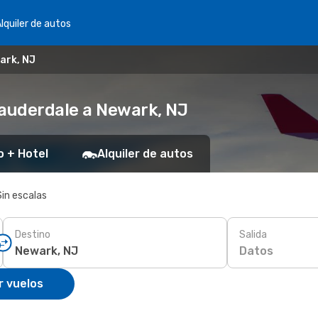
lquiler de autos
ark, NJ
Lauderdale a Newark, NJ
o + Hotel
Alquiler de autos
Sin escalas
Destino
Salida
Datos
r vuelos