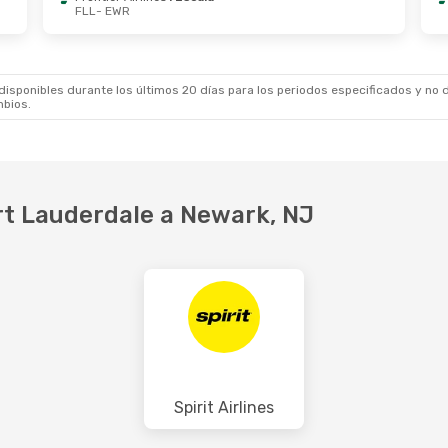
FLL
- EWR
 De Oct.
- Sáb., 31 De Oct.
Dom., 20 De Sep.
-
an Airlines
1 Escala
Frontier Airlines
1 
EWR
FLL
- EWR
er Airlines
1 Escala
Frontier Airlines
1 
FLL
EWR
- FLL
sponibles durante los últimos 20 días para los periodos especificados y no d
mbios.
rt Lauderdale a Newark, NJ
Spirit Airlines