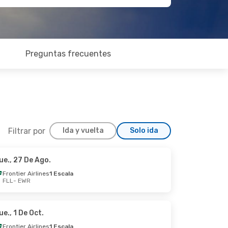
Preguntas frecuentes
Filtrar por
Ida y vuelta
Solo ida
ue., 27 De Ago.
 Lun., 31 De Ago.
Frontier Airlines
1 Escala
FLL
- EWR
Escala
to
ue., 1 De Oct.
Frontier Airlines
1 Escala