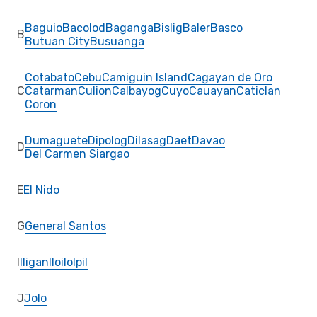
Baguio
Bacolod
Baganga
Bislig
Baler
Basco
B
Butuan City
Busuanga
Cotabato
Cebu
Camiguin Island
Cagayan de Oro
C
Catarman
Culion
Calbayog
Cuyo
Cauayan
Caticlan
Coron
Dumaguete
Dipolog
Dilasag
Daet
Davao
D
Del Carmen Siargao
E
El Nido
G
General Santos
I
Iligan
Iloilo
Ipil
J
Jolo