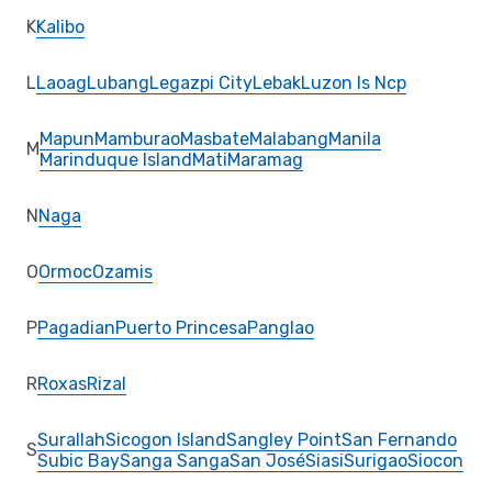
K
Kalibo
L
Laoag
Lubang
Legazpi City
Lebak
Luzon Is Ncp
Mapun
Mamburao
Masbate
Malabang
Manila
M
Marinduque Island
Mati
Maramag
N
Naga
O
Ormoc
Ozamis
P
Pagadian
Puerto Princesa
Panglao
R
Roxas
Rizal
Surallah
Sicogon Island
Sangley Point
San Fernando
S
Subic Bay
Sanga Sanga
San José
Siasi
Surigao
Siocon