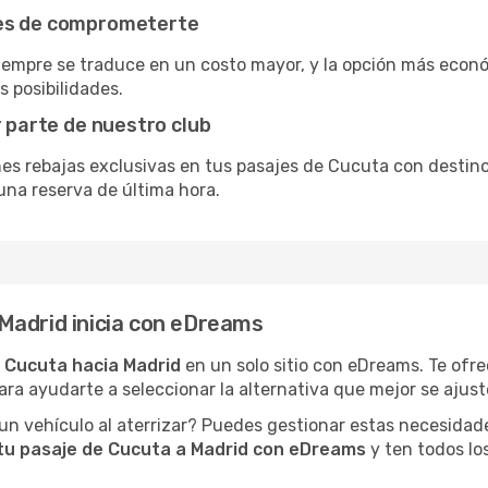
tes de comprometerte
siempre se traduce en un costo mayor, y la opción más econ
s posibilidades.
r parte de nuestro club
nes rebajas exclusivas en tus pasajes de Cucuta con destino 
una reserva de última hora.
Madrid inicia con eDreams
 Cucuta hacia Madrid
en un solo sitio con eDreams. Te ofre
ara ayudarte a seleccionar la alternativa que mejor se ajuste
n vehículo al aterrizar? Puedes gestionar estas necesidad
tu pasaje de Cucuta a Madrid con eDreams
y ten todos los