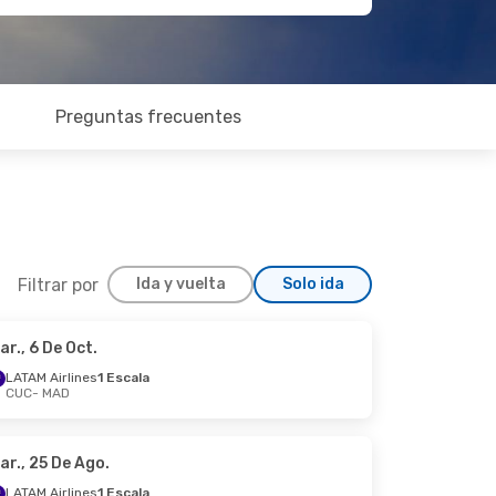
Preguntas frecuentes
Filtrar por
Ida y vuelta
Solo ida
ar., 6 De Oct.
Mar., 22 De Sep.
LATAM Airlines
1 Escala
CUC
- MAD
cala
cala
ar., 25 De Ago.
LATAM Airlines
1 Escala