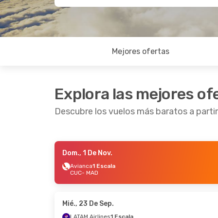
Mejores ofertas
Explora las mejores of
Descubre los vuelos más baratos a parti
Dom., 1 De Nov.
Jue., 22 De Oct.
- Mar., 27 De Oct.
Jue., 15
Avianca
1 Escala
CUC
- MAD
LATAM Airlines
1 Escala
Avian
CUC
- MAD
CUC
-
LATAM Airlines
1 Escala
Avian
MAD
- CUC
MAD
-
Mié., 23 De Sep.
LATAM Airlines
1 Escala