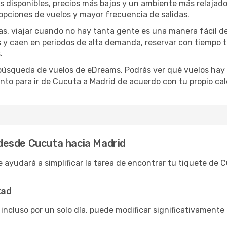
disponibles, precios más bajos y un ambiente más relajado e
opciones de vuelos y mayor frecuencia de salidas.
has, viajar cuando no hay tanta gente es una manera fácil d
jas y caen en periodos de alta demanda, reservar con tiempo 
.
e búsqueda de vuelos de eDreams. Podrás ver qué vuelos hay
nto para ir de Cucuta a Madrid de acuerdo con tu propio cal
desde Cucuta hacia Madrid
 ayudará a simplificar la tarea de encontrar tu tiquete de 
tad
 incluso por un solo día, puede modificar significativamente