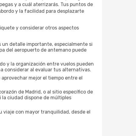
pegas y a cuál aterrizarás. Tus puntos de
sbordo y la facilidad para desplazarte
iquete y considerar otros aspectos
 un detalle importante, especialmente si
mapa del aeropuerto de antemano puede
nado y la organización entre vuelos pueden
 considerar al evaluar tus alternativas.
 aprovechar mejor el tiempo entre el
orazón de Madrid, o al sitio específico de
i la ciudad dispone de múltiples
 viaje con mayor tranquilidad, desde el