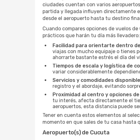
ciudades cuentan con varios aeropuertos, 
partida y llegada influyen directamente en
desde el aeropuerto hasta tu destino fina
Cuando compares opciones de vuelos de Cu
prácticos que harán tu día más llevadero:
Facilidad para orientarte dentro d
viajas con mucho equipaje o tienes p
ahorrarte bastante estrés el día del v
Tiempos de escala y logística de c
variar considerablemente dependiendo 
Servicios y comodidades disponible
registro y el abordaje, evitando sor
Proximidad al centro y opciones de
tu interés, afecta directamente el ti
aeropuertos, esta distancia puede se
Tener en cuenta estos elementos al selec
momento en que sales de tu casa hasta qu
Aeropuerto(s) de Cucuta