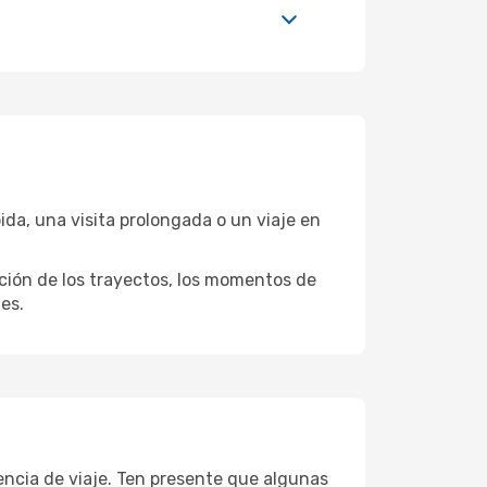
da, una visita prolongada o un viaje en
ación de los trayectos, los momentos de
es.
encia de viaje. Ten presente que algunas