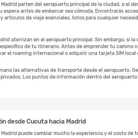
adrid parten del aeropuerto principal de la ciudad, o el des
u espera antes de embarcar sea cómoda. Encontrarás acceso 
 artículos de viaje esenciales, listos para cualquier necesi
drid aterrizan en el aeropuerto principal. Sin embargo, si 
specífico de tu itinerario. Antes de emprender tu camino c
ar el roaming internacional o adquirir una tarjeta SIM local 
ano las alternativas de transporte desde el aeropuerto. Ge
o privados. Los puntos de información dentro del aeropuerto
ón desde Cucuta hacia Madrid
a Madrid puede cambiar mucho la experiencia y el costo de 