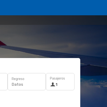
Pasajeros
Regreso
Datos
1