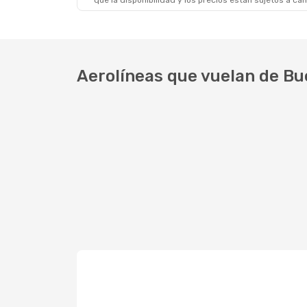
que la disponibilidad y los precios están sujetos a ca
Vie., 18 De Sep.
- Vie., 18 De Sep.
Aerolineas Argentinas
Directo
BUE
- ROS
Aerolineas Argentinas
Directo
ROS
- BUE
Aerolíneas que vuelan de Bu