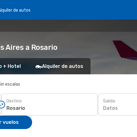
lquiler de autos
s Aires a Rosario
o + Hotel
Alquiler de autos
Sin escalas
Destino
Salida
Datos
r vuelos