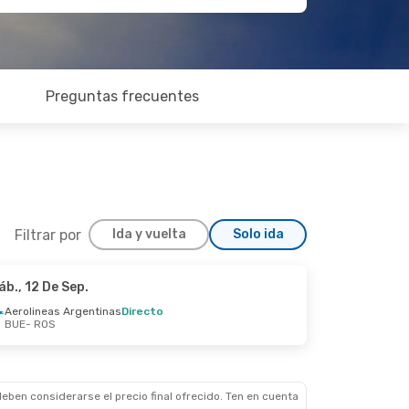
Preguntas frecuentes
Filtrar por
Ida y vuelta
Solo ida
áb., 12 De Sep.
Jue., 1 De Oct.
Aerolineas Argentinas
Directo
BUE
- ROS
inas
Directo
inas
Directo
eben considerarse el precio final ofrecido. Ten en cuenta