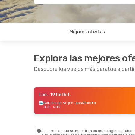
Mejores ofertas
Explora las mejores of
Descubre los vuelos más baratos a partir
Lun., 19 De Oct.
Sáb., 22 De Ago.
- Lun., 24 De Ago.
Sáb., 3
Aerolineas Argentinas
Directo
BUE
- ROS
Aerolineas Argentinas
Directo
Aeroli
BUE
- ROS
BUE
- 
Aerolineas Argentinas
Directo
Aeroli
ROS
- BUE
ROS
- 
Los precios que se muestran en esta página estaban di