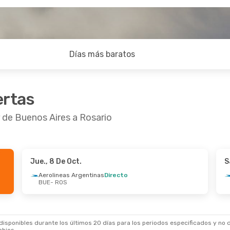
Días más baratos
ertas
 de Buenos Aires a Rosario
Jue., 8 De Oct.
S
1 De Oct.
- Lun., 2 De Nov.
Mar., 29 De Sep.
- 
Aerolineas Argentinas
Directo
BUE
- ROS
neas Argentinas
Directo
Aerolineas Argent
ROS
BUE
- ROS
neas Argentinas
Directo
Aerolineas Argent
BUE
ROS
- BUE
sponibles durante los últimos 20 días para los periodos especificados y no d