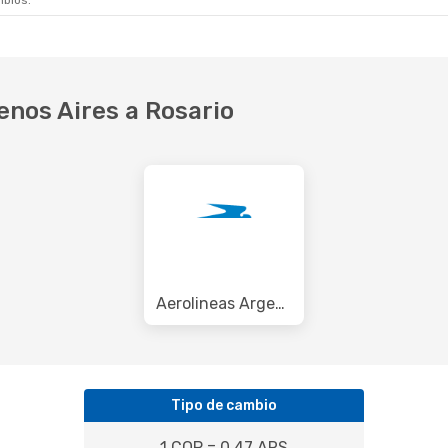
mbios.
enos Aires a Rosario
Aerolineas Argentinas
Tipo de cambio
1 COP = 0.47 ARS