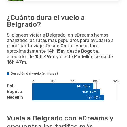
¿Cuánto dura el vuelo a
Belgrado?
Si planeas viajar a Belgrado, en eDreams hemos
analizado las rutas más populares para ayudarte a
planificar tu viaje. Desde
Cali
, el vuelo dura
aproximadamente
14h 15m
; desde
Bogota
,
alrededor de
15h 49m
; y desde
Medellín
, cerca de
16h 47m
.
Duración del vuelo (en horas)
0h
5h
10h
15h
20h
Cali
14h 15m
Bogota
15h 49m
Medellín
16h 47m
Vuela a Belgrado con eDreams y
encuentra las tarifas más