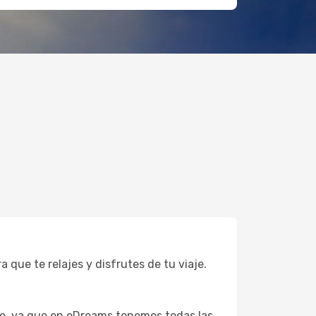
 que te relajes y disfrutes de tu viaje.
íe, ya que en eDreams tenemos todas las