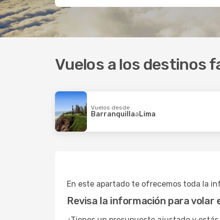
Vuelos a los destinos f
Vuelos desde
Barranquilla
a
Lima
En este apartado te ofrecemos toda la inf
Revisa la información para volar 
¿Tienes un presupuesto ajustado y estás 