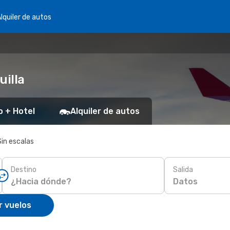
lquiler de autos
uilla
o + Hotel
Alquiler de autos
Sin escalas
Destino
Salida
Datos
r vuelos