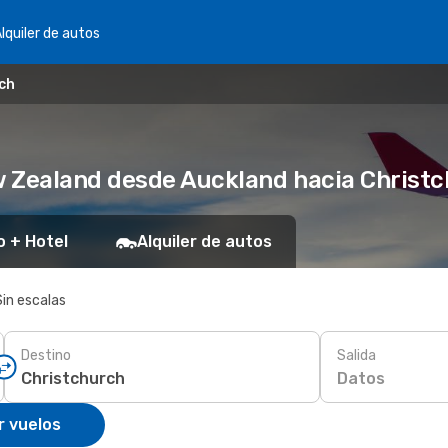
lquiler de autos
ch
w Zealand desde Auckland hacia Christ
o + Hotel
Alquiler de autos
Sin escalas
Destino
Salida
Datos
r vuelos