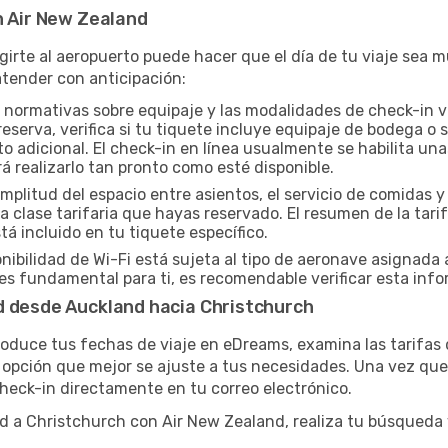
n Air New Zealand
igirte al aeropuerto puede hacer que el día de tu viaje sea
tender con anticipación:
 normativas sobre equipaje y las modalidades de check-in v
eserva, verifica si tu tiquete incluye equipaje de bodega o
o adicional. El check-in en línea usualmente se habilita una
rá realizarlo tan pronto como esté disponible.
mplitud del espacio entre asientos, el servicio de comidas 
 clase tarifaria que hayas reservado. El resumen de la tar
á incluido en tu tiquete específico.
nibilidad de Wi-Fi está sujeta al tipo de aeronave asignada 
s fundamental para ti, es recomendable verificar esta info
d desde Auckland hacia Christchurch
roduce tus fechas de viaje en eDreams, examina las tarifas
opción que mejor se ajuste a tus necesidades. Una vez que 
 check-in directamente en tu correo electrónico.
nd a Christchurch con Air New Zealand, realiza tu búsqued