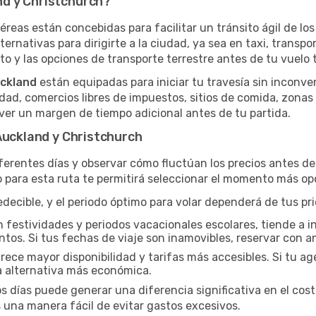
d y Christchurch?
aéreas están concebidas para facilitar un tránsito ágil de los
ternativas para dirigirte a la ciudad, ya sea en taxi, transpo
o y las opciones de transporte terrestre antes de tu vuelo t
uckland
están equipadas para iniciar tu travesía sin inconv
dad, comercios libres de impuestos, sitios de comida, zonas
er un margen de tiempo adicional antes de tu partida.
Auckland y Christchurch
iferentes días y observar cómo fluctúan los precios antes d
 para esta ruta te permitirá seleccionar el momento más opo
ecible, y el periodo óptimo para volar dependerá de tus pri
n festividades y periodos vacacionales escolares, tiende a i
ntos. Si tus fechas de viaje son inamovibles, reservar con an
ce mayor disponibilidad y tarifas más accesibles. Si tu agen
a alternativa más económica.
os días puede generar una diferencia significativa en el cos
una manera fácil de evitar gastos excesivos.