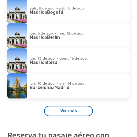
sáb., 8 de ago. - sáb., 8 de ago.
Madrid
a
Bogotá
jue., 6 de ago. - mié., 12 de ago.
Madrid
a
Berlín
jue., 13 de ago. - dom., 16 de ago.
Madrid
a
Ibiza
lun., 10 de ago. - vie., 14 de ago.
Barcelona
a
Madrid
Ver más
Reserva tu pasaje aéreo con