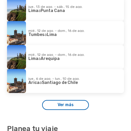
jue., 13 de ago. - sáb., 15 de ago.
Lima
a
Punta Cana
mié., 12 de ago. - dom., 16 de ago.
Tumbes
a
Lima
mié., 12 de ago. - dom., 16 de ago.
Lima
a
Arequipa
jue., 6 de ago. - lun., 10 de ago.
Arica
a
Santiago de Chile
Ver más
Planea tu viaje