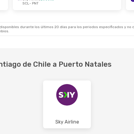
SCL
- PNT
1 De Sep.
- Vie., 25 De Sep.
Sáb., 10 De Oct.
- 
Airlines
1 Escala
LATAM Airlines
Dir
PNT
SCL
- PNT
Airlines
1 Escala
Sky Airline
Directo
SCL
PNT
- SCL
sponibles durante los últimos 20 días para los periodos especificados y no d
mbios.
ntiago de Chile a Puerto Natales
Sky Airline