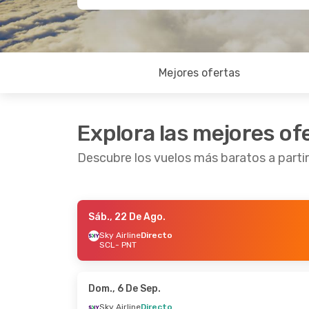
Mejores ofertas
Explora las mejores of
Descubre los vuelos más baratos a partir
Sáb., 22 De Ago.
Lun., 24 De Ago.
- Jue., 27 De Ago.
Lun., 2
Sky Airline
Directo
SCL
- PNT
Sky Airline
Directo
Sky Ai
SCL
- PNT
SCL
- 
Sky Airline
Directo
Sky Ai
PNT
- SCL
PNT
- 
Dom., 6 De Sep.
Sky Airline
Directo