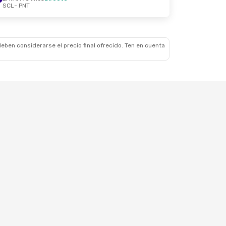
SCL
- PNT
Dom., 11 De Oct.
ecto
eben considerarse el precio final ofrecido. Ten en cuenta