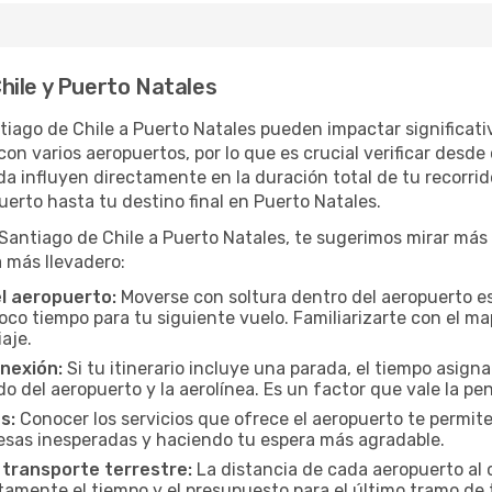
hile y Puerto Natales
tiago de Chile a Puerto Natales pueden impactar significati
n varios aeropuertos, por lo que es crucial verificar desde
da influyen directamente en la duración total de tu recorrido
uerto hasta tu destino final en Puerto Natales.
ntiago de Chile a Puerto Natales, te sugerimos mirar más al
 más llevadero:
el aeropuerto:
Moverse con soltura dentro del aeropuerto es
oco tiempo para tu siguiente vuelo. Familiarizarte con el 
iaje.
onexión:
Si tu itinerario incluye una parada, el tiempo asig
del aeropuerto y la aerolínea. Es un factor que vale la pena
s:
Conocer los servicios que ofrece el aeropuerto te permite
presas inesperadas y haciendo tu espera más agradable.
 transporte terrestre:
La distancia de cada aeropuerto al c
ctamente el tiempo y el presupuesto para el último tramo de 