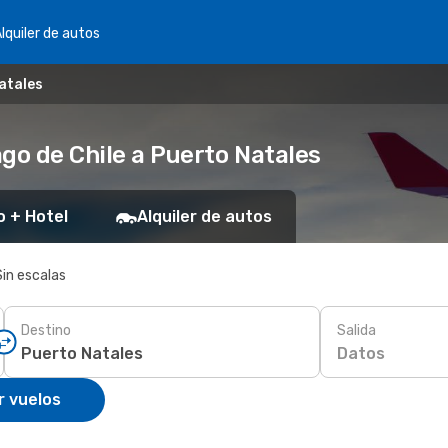
lquiler de autos
Natales
go de Chile a Puerto Natales
o + Hotel
Alquiler de autos
Sin escalas
Destino
Salida
Datos
r vuelos