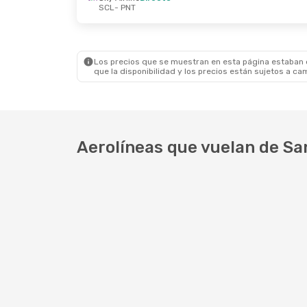
SCL
- PNT
Vie., 23 De Oct.
- Dom., 25 De Oct.
Lun., 2
Sky Airline
Directo
LATAM 
SCL
- PNT
SCL
- 
Sky Airline
Directo
LATAM 
PNT
- SCL
PNT
- 
Los precios que se muestran en esta página estaban di
que la disponibilidad y los precios están sujetos a ca
Aerolíneas que vuelan de Sa