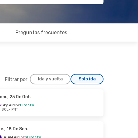
Preguntas frecuentes
Filtrar por
Ida y vuelta
Solo ida
om., 25 De Oct.
áb., 5 De Sep.
Sky Airline
Directo
SCL
- PNT
ie., 18 De Sep.
LATAM Airlines
Directo