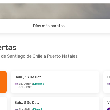
Días más baratos
ertas
 de Santiago de Chile a Puerto Natales
Dom., 18 De Oct.
D
8 De Sep.
- Vie., 2 De Oct.
Sáb., 5 De Sep.
- S
Sky Airline
Directo
SCL
- PNT
rline
Directo
Sky Airline
Directo
PNT
SCL
- PNT
rline
Directo
Sky Airline
Directo
SCL
PNT
- SCL
Sáb., 3 De Oct.
V
Sky Airline
Directo