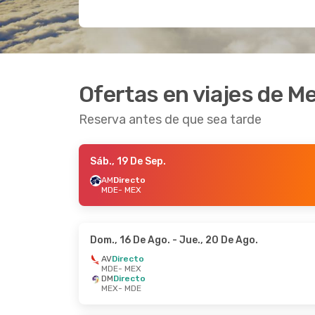
Ofertas en viajes de M
Reserva antes de que sea tarde
Sáb., 19 De Sep.
AM
Directo
MDE
- MEX
Dom., 16 De Ago.
- Jue., 20 De Ago.
AV
Directo
MDE
- MEX
DM
Directo
MEX
- MDE