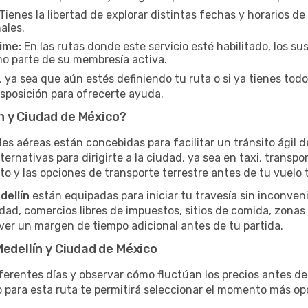
Tienes la libertad de explorar distintas fechas y horarios de
ales.
ime:
En las rutas donde este servicio esté habilitado, los 
mo parte de su membresía activa.
 ya sea que aún estés definiendo tu ruta o si ya tienes todo
isposición para ofrecerte ayuda.
n y Ciudad de México?
ales aéreas están concebidas para facilitar un tránsito ágil de
ternativas para dirigirte a la ciudad, ya sea en taxi, transpo
o y las opciones de transporte terrestre antes de tu vuelo t
dellín
están equipadas para iniciar tu travesía sin inconven
dad, comercios libres de impuestos, sitios de comida, zonas
er un margen de tiempo adicional antes de tu partida.
Medellín y Ciudad de México
iferentes días y observar cómo fluctúan los precios antes d
 para esta ruta te permitirá seleccionar el momento más opo