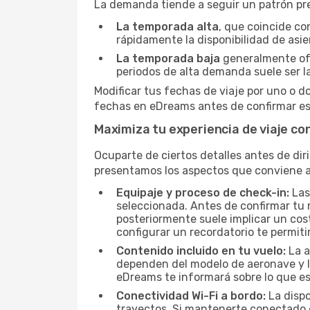
La demanda tiende a seguir un patrón pred
La temporada alta
, que coincide co
rápidamente la disponibilidad de asie
La temporada baja
generalmente ofre
periodos de alta demanda suele ser l
Modificar tus fechas de viaje por uno o d
fechas en eDreams antes de confirmar es 
Maximiza tu experiencia de viaje c
Ocuparte de ciertos detalles antes de dir
presentamos los aspectos que conviene a
Equipaje y proceso de check-in:
Las
seleccionada. Antes de confirmar tu r
posteriormente suele implicar un cost
configurar un recordatorio te permiti
Contenido incluido en tu vuelo:
La a
dependen del modelo de aeronave y la
eDreams te informará sobre lo que est
Conectividad Wi-Fi a bordo:
La dispo
trayectos. Si mantenerte conectado e