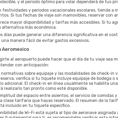
ecible, y el periodo óptimo para volar dependerá de tus pri
n festividades y periodos vacacionales escolares, tiende a i
ntos. Si tus fechas de viaje son inamovibles, reservar con an
ce mayor disponibilidad y tarifas más accesibles. Si tu agen
a alternativa más económica.
os días puede generar una diferencia significativa en el cos
una manera fácil de evitar gastos excesivos.
on Aeromexico
igirte al aeropuerto puede hacer que el día de tu viaje sea
tender con anticipación:
 normativas sobre equipaje y las modalidades de check-in v
eserva, verifica si tu tiquete incluye equipaje de bodega o
o adicional. El check-in en línea usualmente se habilita una
rá realizarlo tan pronto como esté disponible.
mplitud del espacio entre asientos, el servicio de comidas 
 clase tarifaria que hayas reservado. El resumen de la tar
á incluido en tu tiquete específico.
nibilidad de Wi-Fi está sujeta al tipo de aeronave asignada 
s fundamental para ti, es recomendable verificar esta info