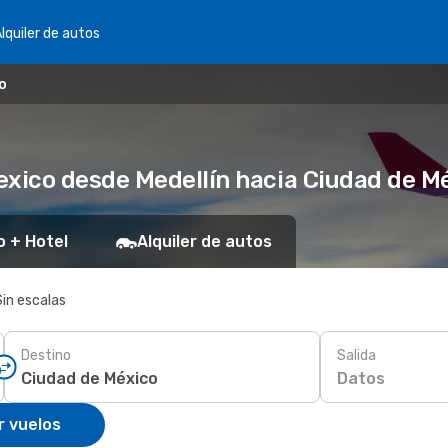
lquiler de autos
o
xico desde Medellín hacia Ciudad de M
o + Hotel
Alquiler de autos
Sin escalas
Destino
Salida
Datos
r vuelos