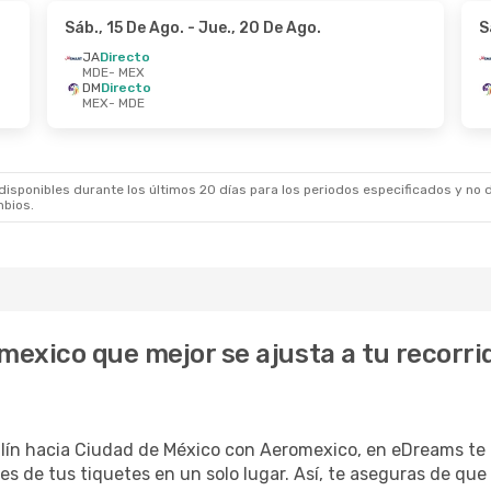
Sáb., 15 De Ago.
- Jue., 20 De Ago.
S
JA
Directo
MDE
- MEX
DM
Directo
MEX
- MDE
sponibles durante los últimos 20 días para los periodos especificados y no d
mbios.
mexico que mejor se ajusta a tu recorri
ín hacia Ciudad de México con Aeromexico, en eDreams te 
les de tus tiquetes en un solo lugar. Así, te aseguras de qu