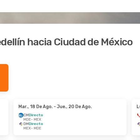
edellín hacia Ciudad de México
Mar., 18 De Ago.
- Jue., 20 De Ago.
L
CM
Directo
MDE
- MEX
DM
Directo
MEX
- MDE