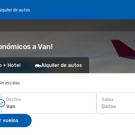
lquiler de autos
onómicos a Van!
o + Hotel
Alquiler de autos
Sin escalas
Destino
Salida
Datos
r vuelos