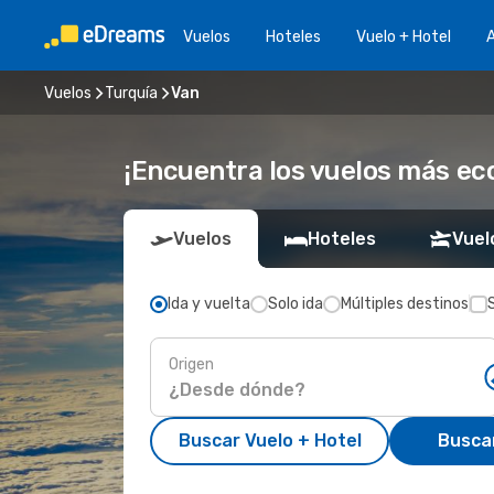
Vuelos
Hoteles
Vuelo + Hotel
A
Vuelos
Turquía
Van
¡Encuentra los vuelos más ec
Vuelos
Hoteles
Vuel
Ida y vuelta
Solo ida
Múltiples destinos
Origen
Buscar Vuelo + Hotel
Busca