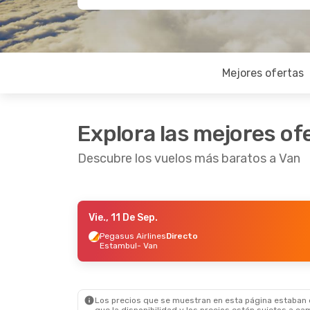
Mejores ofertas
Explora las mejores of
Descubre los vuelos más baratos a Van
Vie., 11 De Sep.
Jue., 10 De Sep.
- Mié., 16 De Sep.
Pegasus Airlines
Directo
Estambul
- Van
Pegasus Airlines
Directo
Estambul
- Van
Pegasus Airlines
Directo
Van
- Estambul
Los precios que se muestran en esta página estaban di