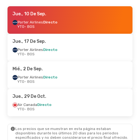
Jue., 17 De Sep.
Jue., 10 De Sep.
- Lun., 21 De Sep.
Air Canada
Porter Airlines
Directo
Directo
YTO
YTO
- BOS
- BOS
Air Canada
Directo
BOS
- YTO
Jue., 17 De Sep.
Jue., 3 De Sep.
Porter Airlines
Directo
- Mié., 9 De Sep.
YTO
- BOS
Air Canada
Directo
YTO
- BOS
Air Canada
Directo
Mié., 2 De Sep.
BOS
- YTO
Porter Airlines
Directo
YTO
- BOS
Jue., 15 De Oct.
- Mié., 21 De Oct.
Air Canada
Directo
Jue., 29 De Oct.
YTO
- BOS
Air Canada
Directo
Air Canada
Directo
BOS
- YTO
YTO
- BOS
Los precios que se muestran en esta página estaban
disponibles durante los últimos 20 días para los periodos
especificados y no deben considerarse el precio final ofrecido.