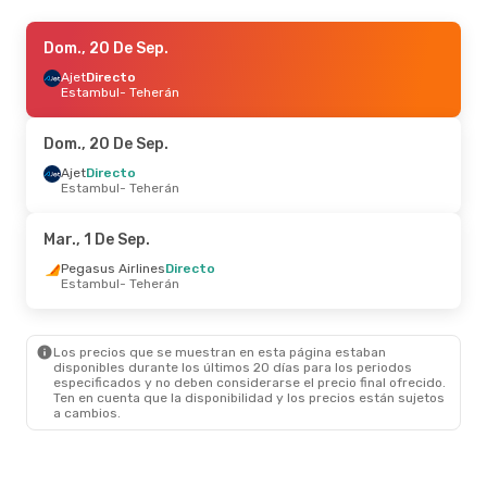
Mié., 28 De Oct.
Dom., 20 De Sep.
- Mié., 4 De Nov.
Ajet
Ajet
Directo
Directo
Estambul
Estambul
- Teherán
- Teherán
Pegasus Airlines
Directo
Teherán
- Estambul
Dom., 20 De Sep.
Mié., 2 De Sep.
Ajet
Directo
- Mié., 9 De Sep.
Estambul
- Teherán
Pegasus Airlines
Directo
Estambul
- Teherán
Ajet
Directo
Mar., 1 De Sep.
Teherán
- Estambul
Pegasus Airlines
Directo
Estambul
- Teherán
Jue., 15 De Oct.
- Dom., 25 De Oct.
Turkish Airlines
1 Escala
Bogotá
- Teherán
Los precios que se muestran en esta página estaban
Turkish Airlines
1 Escala
disponibles durante los últimos 20 días para los periodos
Teherán
- Bogotá
especificados y no deben considerarse el precio final ofrecido.
Ten en cuenta que la disponibilidad y los precios están sujetos
a cambios.