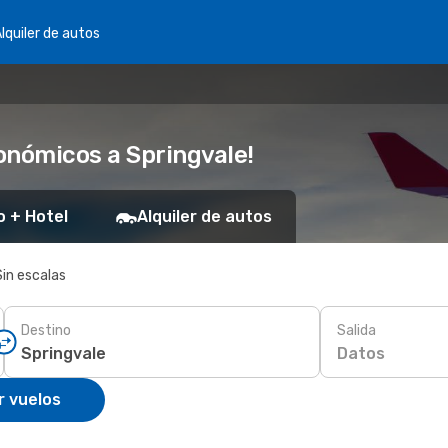
lquiler de autos
onómicos a Springvale!
o + Hotel
Alquiler de autos
Sin escalas
Destino
Salida
Datos
r vuelos