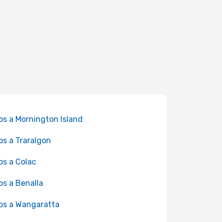
os a Mornington Island
os a Traralgon
os a Colac
os a Benalla
os a Wangaratta