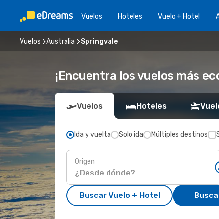
Vuelos
Hoteles
Vuelo + Hotel
A
Vuelos
Australia
Springvale
¡Encuentra los vuelos más ec
Vuelos
Hoteles
Vuel
Ida y vuelta
Solo ida
Múltiples destinos
Origen
Buscar Vuelo + Hotel
Busca