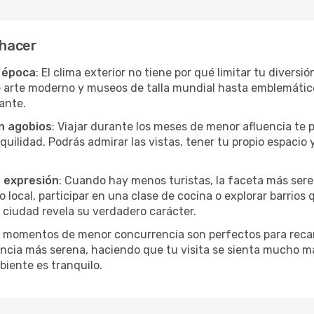
 hacer
r época
: El clima exterior no tiene por qué limitar tu diversi
e arte moderno y museos de talla mundial hasta emblemáticos
ante.
in agobios
: Viajar durante los meses de menor afluencia te 
quilidad. Podrás admirar las vistas, tener tu propio espacio 
a expresión
: Cuando hay menos turistas, la faceta más seren
ocal, participar en una clase de cocina o explorar barrios 
 ciudad revela su verdadero carácter.
s momentos de menor concurrencia son perfectos para recar
ncia más serena, haciendo que tu visita se sienta mucho m
iente es tranquilo.