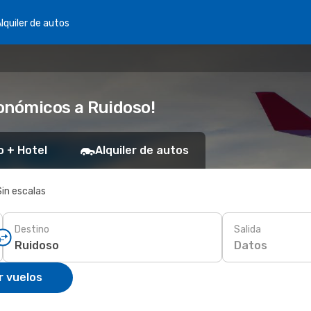
lquiler de autos
onómicos a Ruidoso!
o + Hotel
Alquiler de autos
Sin escalas
Destino
Salida
Datos
r vuelos