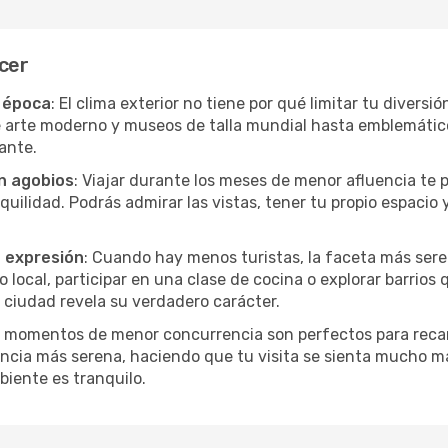
acer
r época
: El clima exterior no tiene por qué limitar tu divers
e arte moderno y museos de talla mundial hasta emblemáticos
ante.
in agobios
: Viajar durante los meses de menor afluencia te 
quilidad. Podrás admirar las vistas, tener tu propio espacio 
a expresión
: Cuando hay menos turistas, la faceta más seren
ocal, participar en una clase de cocina o explorar barrios 
 ciudad revela su verdadero carácter.
s momentos de menor concurrencia son perfectos para recar
ncia más serena, haciendo que tu visita se sienta mucho m
iente es tranquilo.