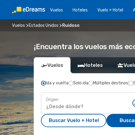
Vuelos
Hoteles
Vuelo + Hotel
A
Vuelos
Estados Unidos
Ruidoso
¡Encuentra los vuelos más ec
Vuelos
Hoteles
Vuel
Ida y vuelta
Solo ida
Múltiples destinos
Origen
Buscar Vuelo + Hotel
Busca